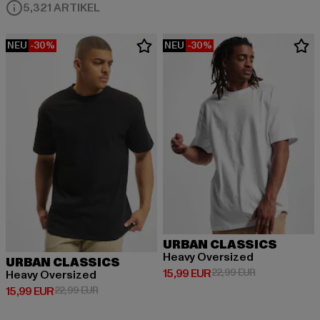
5,321 ARTIKEL
NEU
-30%
NEU
-30%
URBAN CLASSICS
Heavy Oversized
URBAN CLASSICS
Derzeitiger Preis: 15,99 EUR
Aktionspreis: 
15,99 EUR
22,99 EUR
Heavy Oversized
Derzeitiger Preis: 15,99 EUR
Aktionspreis: 22,99 EUR
15,99 EUR
22,99 EUR