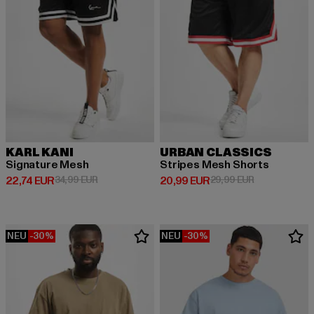
KARL KANI
URBAN CLASSICS
Signature Mesh
Stripes Mesh Shorts
Derzeitiger Preis: 22,74 EUR
Aktionspreis: 34,99 EUR
Derzeitiger Preis: 20,99 EUR
Aktionspreis:
22,74 EUR
34,99 EUR
20,99 EUR
29,99 EUR
NEU
-30%
NEU
-30%