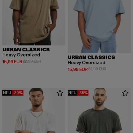
URBAN CLASSICS
Heavy Oversized
URBAN CLASSICS
Derzeitiger Preis: 15,99 EUR
Aktionspreis: 22,99 EUR
15,99 EUR
22,99 EUR
Heavy Oversized
Derzeitiger Preis: 15,99 EUR
Aktionspreis: 
15,99 EUR
22,99 EUR
NEU
-20%
NEU
-35%