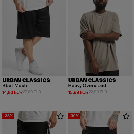
URBAN CLASSICS
URBAN CLASSICS
Bball Mesh
Heavy Oversized
Derzeitiger Preis: 14,83 EUR
Aktionspreis: 27,99 EUR
Derzeitiger Preis: 15,99 EUR
Aktionspreis: 
14,83 EUR
27,99 EUR
15,99 EUR
22,99 EUR
-35%
-30%