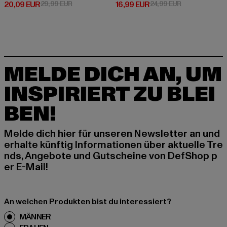
Derzeitiger Preis: 20,09 EUR
Aktionspreis: 29,99 EUR
Derzeitiger Preis: 16,99 EUR
Aktionspreis: 
20,09 EUR
29,99 EUR
16,99 EUR
24,99 EUR
MELDE DICH AN, UM
INSPIRIERT ZU BLEI
BEN!
Melde dich hier für unseren Newsletter an und
erhalte künftig Informationen über aktuelle Tre
nds, Angebote und Gutscheine von DefShop p
er E-Mail!
An welchen Produkten bist du interessiert?
MÄNNER