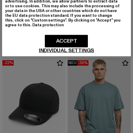
advertising. In addition, we allow partners to extract data
or to use cookies. This may also include the processing of
your data in the USA or other countries which do not have
the EU data protection standard. If you want to change
this, click on "Custom settings". By clicking on "Accept" you
agree to this.
Data protection
URBAN CLASSICS
URBAN CLASSICS
Tall Tee
Tall
Derzeitiger Preis: 12,99 EUR
Aktionspreis: 19,99 EUR
Derzeitiger Preis: 12,99 EUR
Aktionspreis: 
12,99 EUR
19,99 EUR
12,99 EUR
19,99 EUR
ACCEPT
INDIVIDUAL SETTINGS
-22%
NEU
-35%