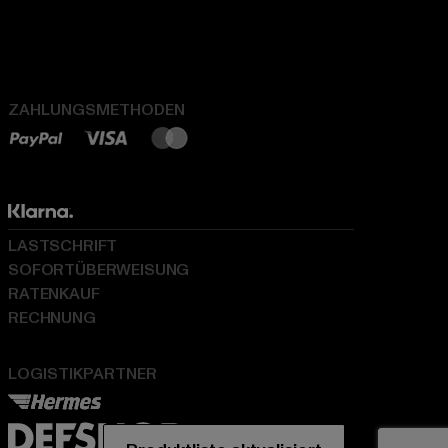
ZAHLUNGSMETHODEN
LASTSCHRIFT
SOFORTÜBERWEISUNG
RATENKAUF
RECHNUNG
LOGISTIKPARTNER