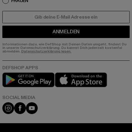
FRAUEN
E-MAIL
ANMELDEN
Informationen dazu, wie DefShop mit Deinen Daten umgeht, findest Du
in unserer Datenschutzerklärung. Du kannst Dich jederzeit kostenfei
abmelden.
Datenschutzerklärung lesen.
Play market
App store
Instagram
Facebook
YouTube