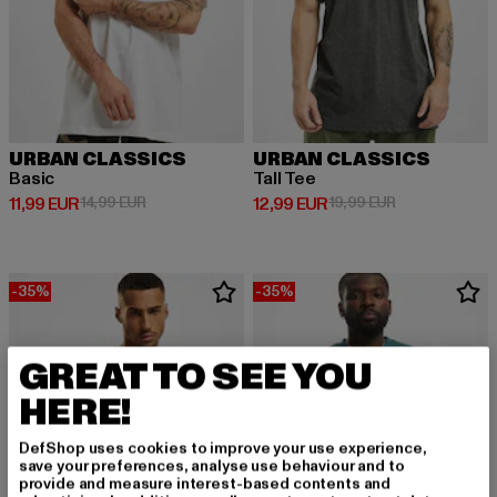
URBAN CLASSICS
URBAN CLASSICS
Basic
Tall Tee
Derzeitiger Preis: 11,99 EUR
Aktionspreis: 14,99 EUR
Derzeitiger Preis: 12,99 EUR
Aktionspreis: 
11,99 EUR
14,99 EUR
12,99 EUR
19,99 EUR
-35%
-35%
GREAT TO SEE YOU
HERE!
DefShop uses cookies to improve your use experience,
save your preferences, analyse use behaviour and to
provide and measure interest-based contents and