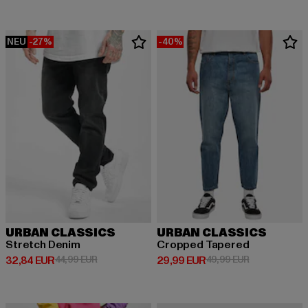
NEU
-27%
-40%
URBAN CLASSICS
URBAN CLASSICS
Stretch Denim
Cropped Tapered
Derzeitiger Preis: 32,84 EUR
Aktionspreis: 44,99 EUR
Derzeitiger Preis: 29,99 EUR
Aktionspreis:
32,84 EUR
44,99 EUR
29,99 EUR
49,99 EUR