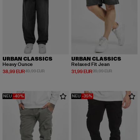
URBAN CLASSICS
URBAN CLASSICS
Heavy Ounce
Relaxed Fit Jean
Derzeitiger Preis: 38,99 EUR
Aktionspreis: 49,99 EUR
Derzeitiger Preis: 31,99 EUR
Aktionspreis: 
38,99 EUR
49,99 EUR
31,99 EUR
39,99 EUR
NEU
-40%
NEU
-35%