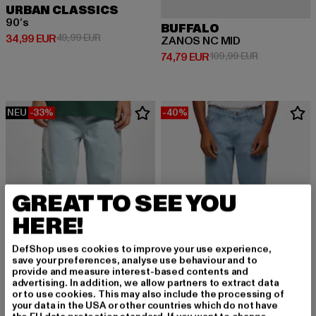
URBAN CLASSICS
90‘s
BUFFALO
Derzeitiger Preis: 34,99 EUR
Aktionspreis: 49,99 EUR
34,99 EUR
49,99 EUR
ZANOS NC MID
Derzeitiger Preis: 74,79 EUR
Aktionspreis:
74,79 EUR
109,99 EUR
NEU
-33%
-40%
GREAT TO SEE YOU
HERE!
DefShop uses cookies to improve your use experience,
save your preferences, analyse use behaviour and to
provide and measure interest-based contents and
advertising. In addition, we allow partners to extract data
or to use cookies. This may also include the processing of
your data in the USA or other countries which do not have
KARL KANI
URBAN CLASSICS