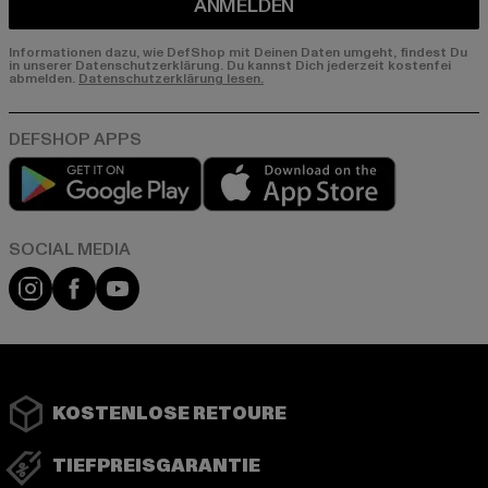
ANMELDEN
Informationen dazu, wie DefShop mit Deinen Daten umgeht, findest Du
in unserer Datenschutzerklärung. Du kannst Dich jederzeit kostenfei
abmelden.
Datenschutzerklärung lesen.
Play market
App store
Instagram
Facebook
YouTube
KOSTENLOSE RETOURE
TIEFPREISGARANTIE