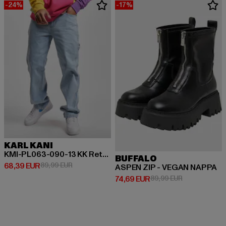
-24%
-17%
KARL KANI
KMI-PL063-090-13 KK Retro Baggy Workwear Denim
BUFFALO
Derzeitiger Preis: 68,39 EUR
Aktionspreis: 89,99 EUR
68,39 EUR
89,99 EUR
ASPEN ZIP - VEGAN NAPPA
Derzeitiger Preis: 74,69 EUR
Aktionspreis:
74,69 EUR
89,99 EUR