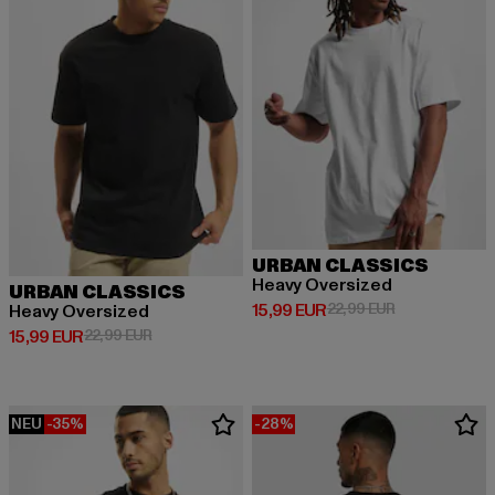
URBAN CLASSICS
Heavy Oversized
URBAN CLASSICS
Derzeitiger Preis: 15,99 EUR
Aktionspreis: 
15,99 EUR
22,99 EUR
Heavy Oversized
Derzeitiger Preis: 15,99 EUR
Aktionspreis: 22,99 EUR
15,99 EUR
22,99 EUR
NEU
-35%
-28%