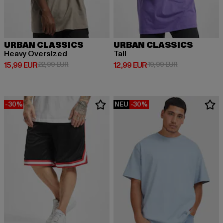
URBAN CLASSICS
URBAN CLASSICS
Heavy Oversized
Tall
Derzeitiger Preis: 15,99 EUR
Aktionspreis: 22,99 EUR
Derzeitiger Preis: 12,99 EUR
Aktionspreis: 
15,99 EUR
22,99 EUR
12,99 EUR
19,99 EUR
-30%
NEU
-30%