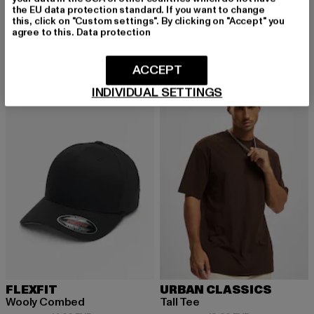
the EU data protection standard. If you want to change
URBAN CLASSICS
URBAN CLASSICS
this, click on "Custom settings". By clicking on "Accept" you
Heavy Oversized
Tall
agree to this.
Data protection
Derzeitiger Preis: 15,99 EUR
Aktionspreis: 22,99 EUR
Derzeitiger Preis: 12,99 EUR
Aktionspreis: 
15,99 EUR
22,99 EUR
12,99 EUR
19,99 EUR
ACCEPT
INDIVIDUAL SETTINGS
-22%
-35%
FLEXFIT
URBAN CLASSICS
Wooly Combed
Tall Tee