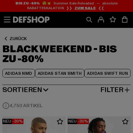
BIS ZU -65%
😲💥 Summer Sale Reloaded — absolute
Zum
Zum
Zum
RABATTESKALATION ❯❯
ZUM SALE
❮❮
Inhalt
Fußzeile
Produktraster
springen
springen
springen
ZURÜCK
BLACK WEEKEND - BIS
ZU -80%
ADIDAS NMD
ADIDAS STAN SMITH
ADIDAS SWIFT RUN
SORTIEREN
FILTER
BELIEBTESTE
4,750 ARTIKEL
NEU
-30%
NEU
-30%