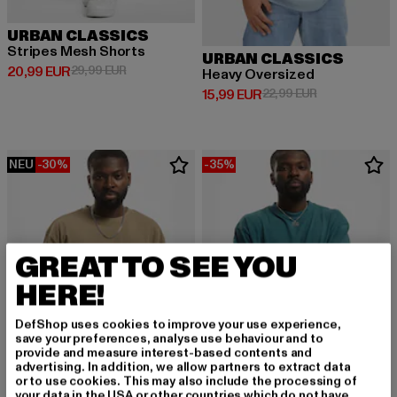
URBAN CLASSICS
Stripes Mesh Shorts
URBAN CLASSICS
Derzeitiger Preis: 20,99 EUR
Aktionspreis: 29,99 EUR
20,99 EUR
29,99 EUR
Heavy Oversized
Derzeitiger Preis: 15,99 EUR
Aktionspreis: 
15,99 EUR
22,99 EUR
NEU
-30%
-35%
GREAT TO SEE YOU
HERE!
DefShop uses cookies to improve your use experience,
save your preferences, analyse use behaviour and to
provide and measure interest-based contents and
advertising. In addition, we allow partners to extract data
or to use cookies. This may also include the processing of
your data in the USA or other countries which do not have