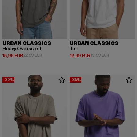
URBAN CLASSICS
URBAN CLASSICS
Heavy Oversized
Tall
Derzeitiger Preis: 15,99 EUR
Aktionspreis: 22,99 EUR
Derzeitiger Preis: 12,99 EUR
Aktionspreis: 
15,99 EUR
22,99 EUR
12,99 EUR
19,99 EUR
-30%
-35%