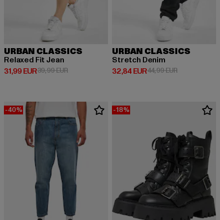
URBAN CLASSICS
URBAN CLASSICS
Relaxed Fit Jean
Stretch Denim
Derzeitiger Preis: 31,99 EUR
Aktionspreis: 39,99 EUR
Derzeitiger Preis: 32,84 EUR
Aktionspreis:
31,99 EUR
39,99 EUR
32,84 EUR
44,99 EUR
-40%
-18%