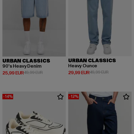
URBAN CLASSICS
URBAN CLASSICS
Heavy Ounce
90's Heavy Denim
Derzeitiger Preis: 29,99 EUR
Aktionspreis:
29,99 EUR
49,99 EUR
Derzeitiger Preis: 25,99 EUR
Aktionspreis: 49,99 EUR
25,99 EUR
49,99 EUR
-14%
-12%