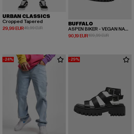
URBAN CLASSICS
Cropped Tapered
BUFFALO
Derzeitiger Preis: 29,99 EUR
Aktionspreis: 49,99 EUR
29,99 EUR
49,99 EUR
ASPEN BIKER - VEGAN NAPPA
Derzeitiger Preis: 90,19 EUR
Aktionspreis:
90,19 EUR
109,99 EUR
-24%
-29%