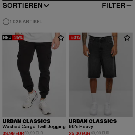
SORTIEREN
FILTER
BELIEBTESTE
1,036 ARTIKEL
NEU
-35%
-50%
URBAN CLASSICS
URBAN CLASSICS
Washed Cargo Twill Jogging
90's Heavy
Derzeitiger Preis: 38,99 EUR
Aktionspreis: 59,99 EUR
Derzeitiger Preis: 25,00 EUR
Aktionspreis:
38,99 EUR
59,99 EUR
25,00 EUR
49,99 EUR