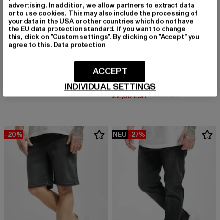
advertising. In addition, we allow partners to extract data
or to use cookies. This may also include the processing of
your data in the USA or other countries which do not have
the EU data protection standard. If you want to change
this, click on "Custom settings". By clicking on "Accept" you
agree to this.
Data protection
DEF
ACCEPT
Matteo
URBAN CLASSICS
Derzeitiger Preis: 37,99 EUR
Aktionspreis: 49,99 EUR
37,99 EUR
49,99 EUR
90‘s
INDIVIDUAL SETTINGS
Derzeitiger Preis: 22,00 EUR
Aktionspreis:
22,00 EUR
49,99 EUR
-20%
NEU
-27%