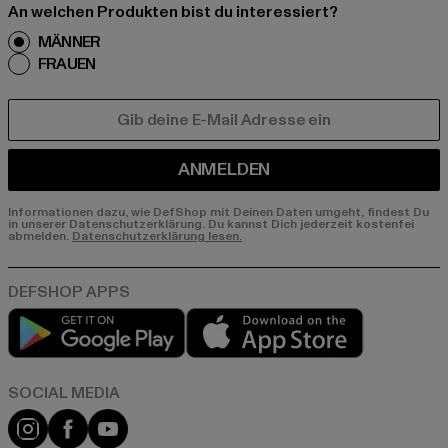
An welchen Produkten bist du interessiert?
MÄNNER
FRAUEN
E-MAIL
ANMELDEN
Informationen dazu, wie DefShop mit Deinen Daten umgeht, findest Du
in unserer Datenschutzerklärung. Du kannst Dich jederzeit kostenfei
abmelden.
Datenschutzerklärung lesen.
Play market
App store
Instagram
Facebook
YouTube