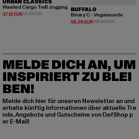
URBAN CLASSICS
Washed Cargo Twill Jogging
BUFFALO
Derzeitiger Preis: 37,19 EUR
Aktionspreis: 59,99 EUR
37,19 EUR
59,99 EUR
Binary C - Vegansuede
Derzeitiger Preis: 98,99 EUR
Aktionspreis
98,99 EUR
149,99 EUR
MELDE DICH AN, UM
INSPIRIERT ZU BLEI
BEN!
Melde dich hier für unseren Newsletter an und
erhalte künftig Informationen über aktuelle Tre
nds, Angebote und Gutscheine von DefShop p
er E-Mail!