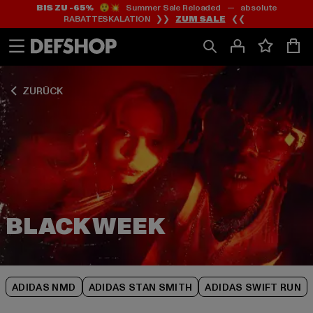
BIS ZU -65%
😲💥 Summer Sale Reloaded — absolute
Zum
Zum
Zum
RABATTESKALATION ❯❯
ZUM SALE
❮❮
Inhalt
Fußzeile
Produktraster
springen
springen
springen
ZURÜCK
ADIDAS NMD
ADIDAS STAN SMITH
ADIDAS SWIFT RUN