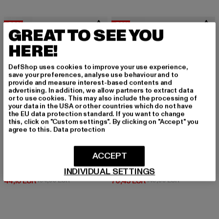
-58%
-53%
GREAT TO SEE YOU
HERE!
DefShop uses cookies to improve your use experience,
save your preferences, analyse use behaviour and to
provide and measure interest-based contents and
advertising. In addition, we allow partners to extract data
or to use cookies. This may also include the processing of
your data in the USA or other countries which do not have
the EU data protection standard. If you want to change
this, click on "Custom settings". By clicking on "Accept" you
agree to this.
Data protection
ACCEPT
PUMA
TIMBERLAND
Suede Mayu Slip-On Teddy Womens
Timberland Euro Hiker Schuhe
INDIVIDUAL SETTINGS
Derzeitiger Preis: 44,10 EUR
Aktionspreis: 104,99 EUR
Derzeitiger Preis: 70,45 EUR
Aktionspreis
44,10 EUR
104,99 EUR
70,45 EUR
149,90 EUR