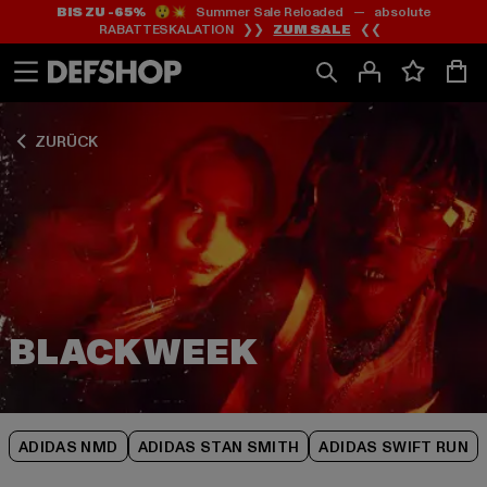
BIS ZU -65%
😲💥 Summer Sale Reloaded — absolute
Zum
Zum
Zum
RABATTESKALATION ❯❯
ZUM SALE
❮❮
Inhalt
Fußzeile
Produktraster
springen
springen
springen
ZURÜCK
ADIDAS NMD
ADIDAS STAN SMITH
ADIDAS SWIFT RUN