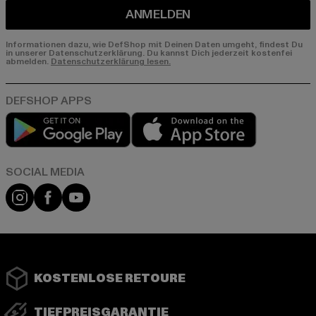
ANMELDEN
Informationen dazu, wie DefShop mit Deinen Daten umgeht, findest Du
in unserer Datenschutzerklärung. Du kannst Dich jederzeit kostenfei
abmelden.
Datenschutzerklärung lesen.
Play market
App store
Instagram
Facebook
YouTube
KOSTENLOSE RETOURE
TIEFPREISGARANTIE