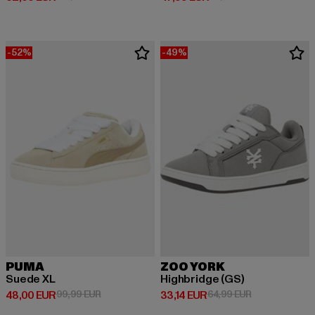
-52%
-49%
PUMA
ZOO YORK
Suede XL
Highbridge (GS)
Derzeitiger Preis: 48,00 EUR
Aktionspreis: 99,99 EUR
Derzeitiger Preis: 33,14 EUR
Aktionspreis: 
48,00 EUR
99,99 EUR
33,14 EUR
64,99 EUR