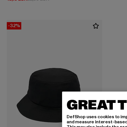
-32%
GREAT T
DefShop uses cookies to imp
and measure interest-based c
This may also include the pr