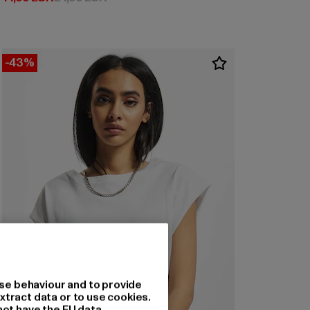
-43%
se behaviour and to provide
xtract data or to use cookies.
not have the EU data