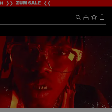
ION ❯❯
ZUM SALE
❮❮