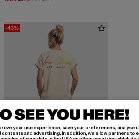
-43%
O SEE YOU HERE!
rove your use experience, save your preferences, analyse u
ontents and advertising. In addition, we allow partners to e
ocessing of your data in the USA or other countries which do 