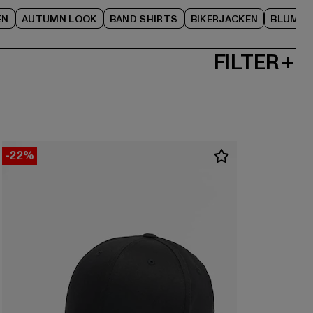
EN
AUTUMN LOOK
BAND SHIRTS
BIKERJACKEN
BLUME
FILTER
-22%