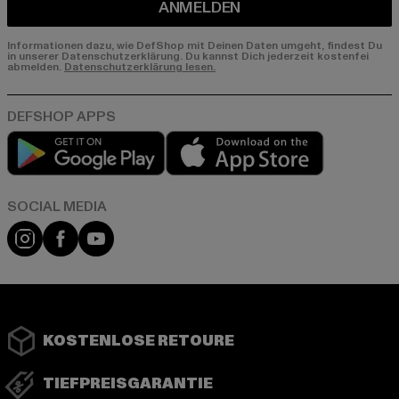
ANMELDEN
Informationen dazu, wie DefShop mit Deinen Daten umgeht, findest Du
in unserer Datenschutzerklärung. Du kannst Dich jederzeit kostenfei
abmelden.
Datenschutzerklärung lesen.
Play market
App store
Instagram
Facebook
YouTube
KOSTENLOSE RETOURE
TIEFPREISGARANTIE