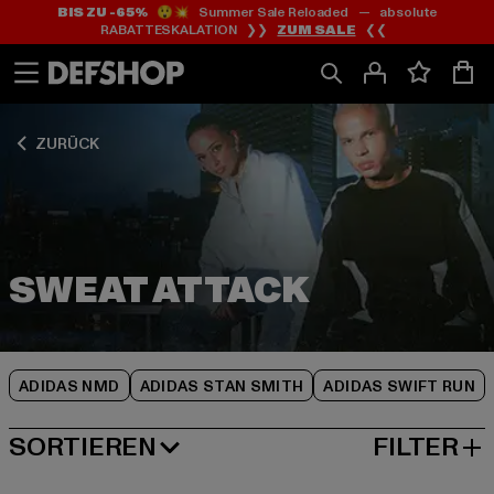
BIS ZU -65%
😲💥 Summer Sale Reloaded — absolute
Zum
Zum
Zum
RABATTESKALATION ❯❯
ZUM SALE
❮❮
Inhalt
Fußzeile
Produktraster
springen
springen
springen
ZURÜCK
ADIDAS NMD
ADIDAS STAN SMITH
ADIDAS SWIFT RUN
SORTIEREN
FILTER
BELIEBTESTE