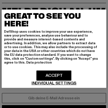
MELDE DICH AN, UM
GREAT TO SEE YOU
INSPIRIERT ZU BLEI
HERE!
BEN!
DefShop uses cookies to improve your use experience,
save your preferences, analyse use behaviour and to
Melde dich hier für unseren Newsletter an und
provide and measure interest-based contents and
advertising. In addition, we allow partners to extract data
erhalte künftig Informationen über aktuelle Tre
or to use cookies. This may also include the processing of
nds, Angebote und Gutscheine von DefShop p
your data in the USA or other countries which do not have
er E-Mail!
the EU data protection standard. If you want to change
this, click on "Custom settings". By clicking on "Accept" you
agree to this.
Data protection
An welchen Produkten bist du interessiert?
ACCEPT
MÄNNER
INDIVIDUAL SETTINGS
FRAUEN
E-MAIL