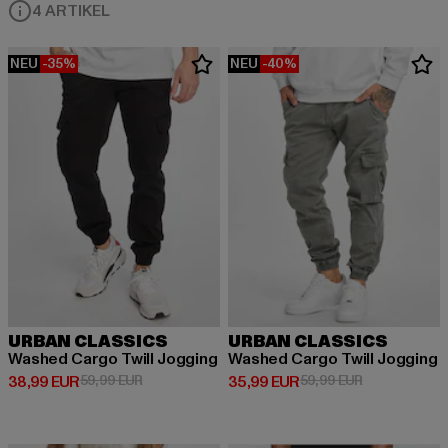
4 ARTIKEL
NEU
-35%
NEU
-40%
URBAN CLASSICS
URBAN CLASSICS
Washed Cargo Twill Jogging
Washed Cargo Twill Jogging
Derzeitiger Preis: 38,99 EUR
Aktionspreis: 59,99 EUR
Derzeitiger Preis: 35,99 EUR
Aktionspreis:
38,99 EUR
59,99 EUR
35,99 EUR
59,99 EUR