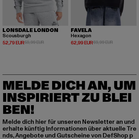
LONSDALE LONDON
FAVELA
Scousburgh
Hexagon
Derzeitiger Preis: 52,79 EUR
Aktionspreis: 59,99 EUR
Derzeitiger Preis: 62,99 EUR
Aktionspreis:
52,79 EUR
59,99 EUR
62,99 EUR
69,99 EUR
MELDE DICH AN, UM
INSPIRIERT ZU BLEI
BEN!
Melde dich hier für unseren Newsletter an und
erhalte künftig Informationen über aktuelle Tre
nds, Angebote und Gutscheine von DefShop p