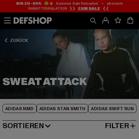
BIS ZU -65%
😲💥 Summer Sale Reloaded — absolute
Zum
Zum
Zum
RABATTESKALATION ❯❯
ZUM SALE
❮❮
Inhalt
Fußzeile
Produktraster
springen
springen
springen
ZURÜCK
ADIDAS NMD
ADIDAS STAN SMITH
ADIDAS SWIFT RUN
SORTIEREN
FILTER
NEUESTE