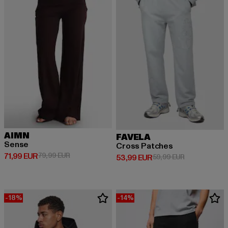
AIMN
FAVELA
Sense
Cross Patches
Derzeitiger Preis: 71,99 EUR
Aktionspreis: 79,99 EUR
71,99 EUR
79,99 EUR
Derzeitiger Preis: 53,99 EUR
Aktionspreis:
53,99 EUR
59,99 EUR
-18%
-14%