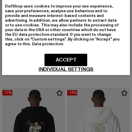
DefShop uses cookies to improve your use experience,
save your preferences, analyse use behaviour and to
provide and measure interest-based contents and
advertising. In addition, we allow partners to extract data
or to use cookies. This may also include the processing of
your data in the USA or other countries which do not have
the EU data protection standard. If you want to change
this, click on "Custom settings". By clicking on "Accept" you
agree to this.
Data protection
ECKO UNLTD.
FAVELA
ACCEPT
Big Logo
Chrome Girl
INDIVIDUAL SETTINGS
Derzeitiger Preis: 51,09 EUR
Aktionspreis: 69,99 EUR
Derzeitiger Preis: 62,99 EUR
Aktionspreis:
51,09 EUR
69,99 EUR
62,99 EUR
69,99 EUR
-11%
-11%