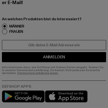
er E-Mail!
An welchen Produkten bist du interessiert?
MÄNNER
FRAUEN
E-MAIL
ANMELDEN
Informationen dazu, wie DefShop mit Deinen Daten umgeht, findest Du
in unserer Datenschutzerklärung. Du kannst Dich jederzeit kostenfei
abmelden.
Datenschutzerklärung lesen.
Play market
App store