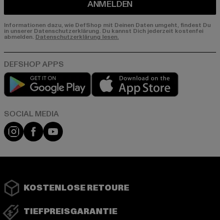
ANMELDEN
Informationen dazu, wie DefShop mit Deinen Daten umgeht, findest Du
in unserer Datenschutzerklärung. Du kannst Dich jederzeit kostenfei
abmelden.
Datenschutzerklärung lesen.
Play market
App store
Instagram
Facebook
YouTube
KOSTENLOSE RETOURE
TIEFPREISGARANTIE