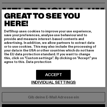
MELDE DICH AN, UM
GREAT TO SEE YOU
INSPIRIERT ZU BLEI
HERE!
BEN!
DefShop uses cookies to improve your use experience,
save your preferences, analyse use behaviour and to
Melde dich hier für unseren Newsletter an und
provide and measure interest-based contents and
advertising. In addition, we allow partners to extract data
erhalte künftig Informationen über aktuelle Tre
or to use cookies. This may also include the processing of
nds, Angebote und Gutscheine von DefShop p
your data in the USA or other countries which do not have
er E-Mail!
the EU data protection standard. If you want to change
this, click on "Custom settings". By clicking on "Accept" you
agree to this.
Data protection
An welchen Produkten bist du interessiert?
ACCEPT
MÄNNER
INDIVIDUAL SETTINGS
FRAUEN
E-MAIL