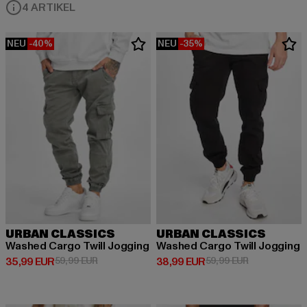
4 ARTIKEL
NEU
-40%
NEU
-35%
URBAN CLASSICS
URBAN CLASSICS
Washed Cargo Twill Jogging
Washed Cargo Twill Jogging
Derzeitiger Preis: 35,99 EUR
Aktionspreis: 59,99 EUR
Derzeitiger Preis: 38,99 EUR
Aktionspreis:
35,99 EUR
59,99 EUR
38,99 EUR
59,99 EUR