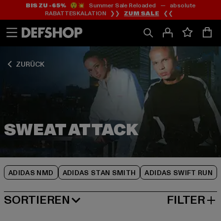
BIS ZU -65%
😲💥 Summer Sale Reloaded — absolute
Zum
Zum
Zum
RABATTESKALATION ❯❯
ZUM SALE
❮❮
Inhalt
Fußzeile
Produktraster
springen
springen
springen
ZURÜCK
ADIDAS NMD
ADIDAS STAN SMITH
ADIDAS SWIFT RUN
SORTIEREN
FILTER
BELIEBTESTE