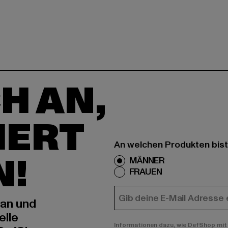
H AN,
IERT
An welchen Produkten bist
N!
MÄNNER
FRAUEN
E-MAIL
 an und
elle
Informationen dazu, wie DefShop mit 