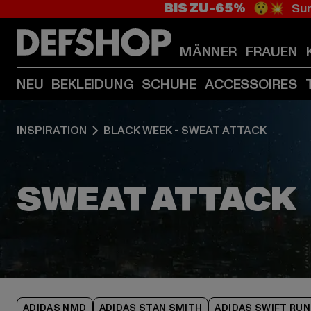
BIS ZU -65%
😲💥 Sum
MÄNNER
FRAUEN
NEU
BEKLEIDUNG
SCHUHE
ACCESSOIRES
INSPIRATION
BLACK WEEK - SWEAT ATTACK
ADIDAS NMD
ADIDAS STAN SMITH
ADIDAS SWIFT RUN