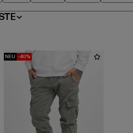
STE
NEU
-40%