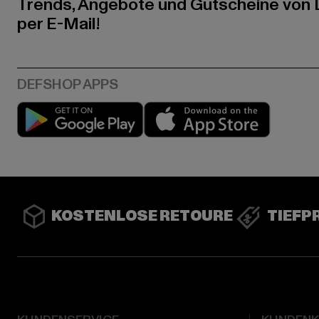
Trends, Angebote und Gutscheine von
per E-Mail!
Play market
App stor
KOSTENLOSE RETOURE
TIEFP