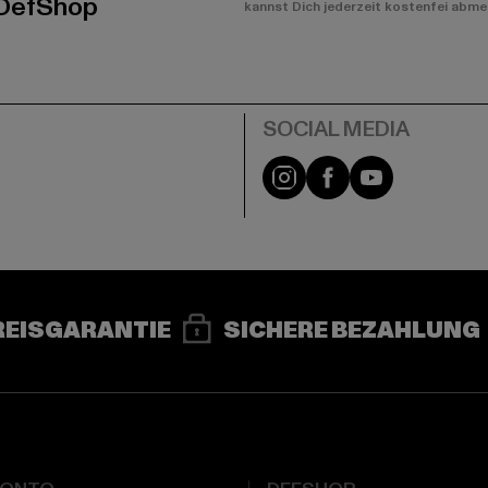
 DefShop
kannst Dich jederzeit kostenfei abme
e
Instagram
Facebook
YouTube
REISGARANTIE
SICHERE BEZAHLUNG