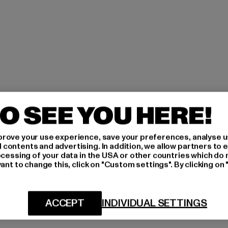
O SEE YOU HERE!
rove your use experience, save your preferences, analyse u
ontents and advertising. In addition, we allow partners to e
ocessing of your data in the USA or other countries which do 
ant to change this, click on "Custom settings". By clicking on 
ACCEPT
INDIVIDUAL SETTINGS