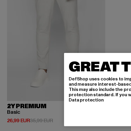
GREAT T
DefShop uses cookies to imp
and measure interest-based c
This may also include the pr
protection standard. If you w
Data protection
2Y PREMIUM
Basic
Derzeitiger Preis: 26,99 EUR
Aktionspreis: 35,99 EUR
26,99 EUR
35,99 EUR