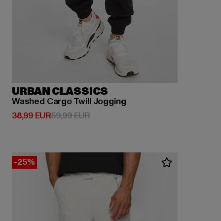
URBAN CLASSICS
Washed Cargo Twill Jogging
Derzeitiger Preis: 38,99 EUR
Aktionspreis: 59,99 EUR
38,99 EUR
59,99 EUR
-25%