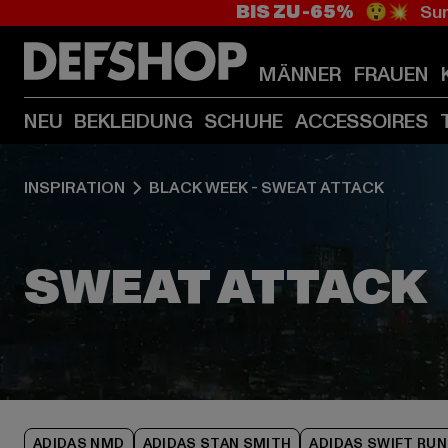
BIS ZU -65%
😲💥 Sum
MÄNNER
FRAUEN
NEU
BEKLEIDUNG
SCHUHE
ACCESSOIRES
INSPIRATION
BLACK WEEK - SWEAT ATTACK
ADIDAS NMD
ADIDAS STAN SMITH
ADIDAS SWIFT RUN