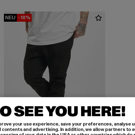
NEU
-18%
O SEE YOU HERE!
rove your use experience, save your preferences, analyse u
ontents and advertising. In addition, we allow partners to e
ocessing of your data in the USA or other countries which do 