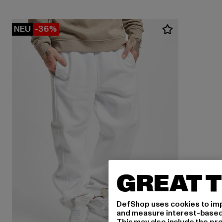
NEU
-36%
GREAT T
DefShop uses cookies to imp
and measure interest-based c
This may also include the pr