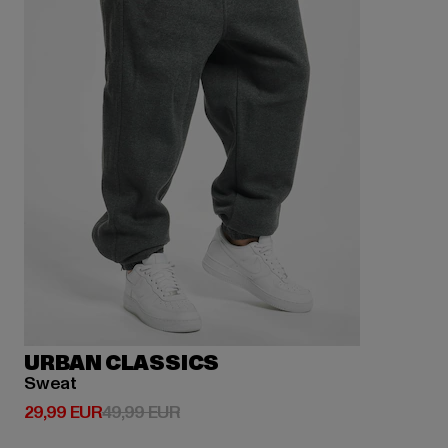
URBAN CLASSICS
Sweat
Derzeitiger Preis: 29,99 EUR
Aktionspreis: 49,99 EUR
29,99 EUR
49,99 EUR