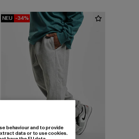
NEU
-34%
se behaviour and to provide
xtract data or to use cookies.
not have the EU data