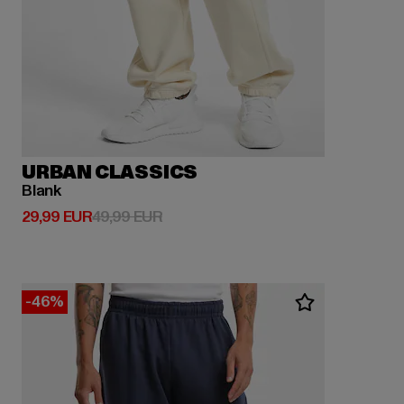
URBAN CLASSICS
Blank
Derzeitiger Preis: 29,99 EUR
Aktionspreis: 49,99 EUR
29,99 EUR
49,99 EUR
-46%