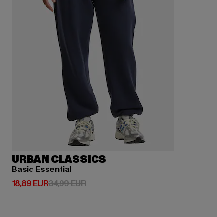
URBAN CLASSICS
Basic Essential
Derzeitiger Preis: 18,89 EUR
Aktionspreis: 34,99 EUR
18,89 EUR
34,99 EUR