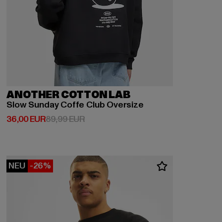
ANOTHER COTTON LAB
Slow Sunday Coffe Club Oversize
Derzeitiger Preis: 36,00 EUR
Aktionspreis: 89,99 EUR
36,00 EUR
89,99 EUR
NEU
-26%