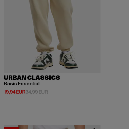
URBAN CLASSICS
Basic Essential
Derzeitiger Preis: 19,94 EUR
Aktionspreis: 34,99 EUR
19,94 EUR
34,99 EUR