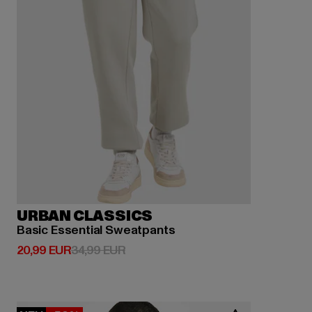
URBAN CLASSICS
Basic Essential Sweatpants
Derzeitiger Preis: 20,99 EUR
Aktionspreis: 34,99 EUR
20,99 EUR
34,99 EUR