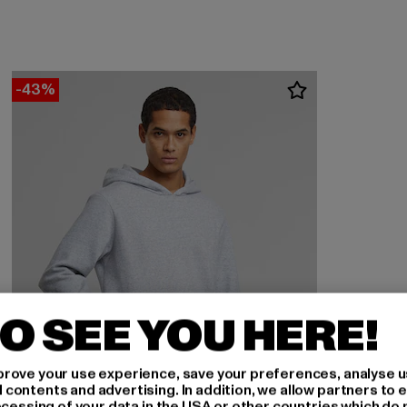
-43%
O SEE YOU HERE!
rove your use experience, save your preferences, analyse u
ontents and advertising. In addition, we allow partners to e
ocessing of your data in the USA or other countries which do 