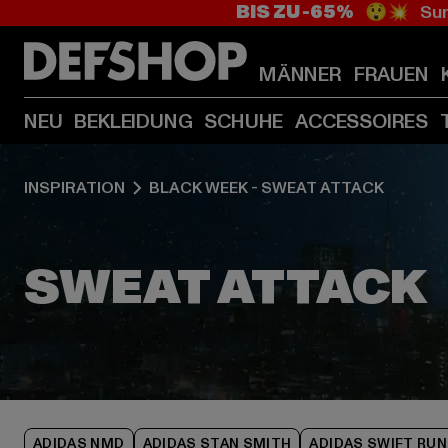
BIS ZU -65%
😲💥 Sum
MÄNNER
FRAUEN
NEU
BEKLEIDUNG
SCHUHE
ACCESSOIRES
INSPIRATION
BLACK WEEK - SWEAT ATTACK
ADIDAS NMD
ADIDAS STAN SMITH
ADIDAS SWIFT RUN