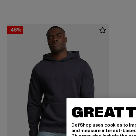
-46%
GREAT T
DefShop uses cookies to imp
and measure interest-based c
This may also include the pr