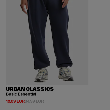
URBAN CLASSICS
Basic Essential
Derzeitiger Preis: 18,89 EUR
Aktionspreis: 34,99 EUR
18,89 EUR
34,99 EUR