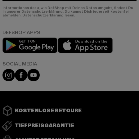
Informationen dazu, wie DefShop mit Deinen Daten umgeht, findest Du
in unserer Datenschutzerklärung. Du kannst Dich jederzeit kostenfei
abmelden.
Datenschutzerklärung lesen.
Play market
App store
Instagram
Facebook
YouTube
KOSTENLOSE RETOURE
TIEFPREISGARANTIE