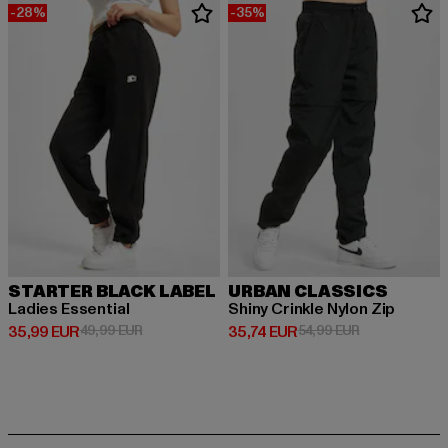
-28%
-35%
STARTER BLACK LABEL
URBAN CLASSICS
Ladies Essential
Shiny Crinkle Nylon Zip
Derzeitiger Preis: 35,99 EUR
Aktionspreis: 49,99 EUR
Derzeitiger Preis: 35,74 EUR
Aktionspreis: 
35,99 EUR
49,99 EUR
35,74 EUR
54,99 EUR