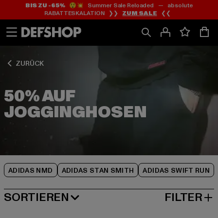
BIS ZU -65%
😲💥 Summer Sale Reloaded — absolute
Zum
Zum
Zum
RABATTESKALATION ❯❯
ZUM SALE
❮❮
Inhalt
Fußzeile
Produktraster
springen
springen
springen
ZURÜCK
50% AUF
JOGGINGHOSEN
ADIDAS NMD
ADIDAS STAN SMITH
ADIDAS SWIFT RUN
SORTIEREN
FILTER
NEUESTE