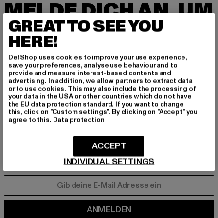
MELDE DICH AN, UM
GREAT TO SEE YOU
INSPIRIERT ZU BLEI
HERE!
BEN!
DefShop uses cookies to improve your use experience,
save your preferences, analyse use behaviour and to
Melde dich hier für unseren Newsletter an und
provide and measure interest-based contents and
erhalte künftig Informationen über aktuelle Tre
advertising. In addition, we allow partners to extract data
nds, Angebote und Gutscheine von DefShop p
or to use cookies. This may also include the processing of
your data in the USA or other countries which do not have
er E-Mail!
the EU data protection standard. If you want to change
this, click on "Custom settings". By clicking on "Accept" you
agree to this.
Data protection
An welchen Produkten bist du interessiert?
ACCEPT
MÄNNER
FRAUEN
INDIVIDUAL SETTINGS
E-MAIL
ANMELDEN