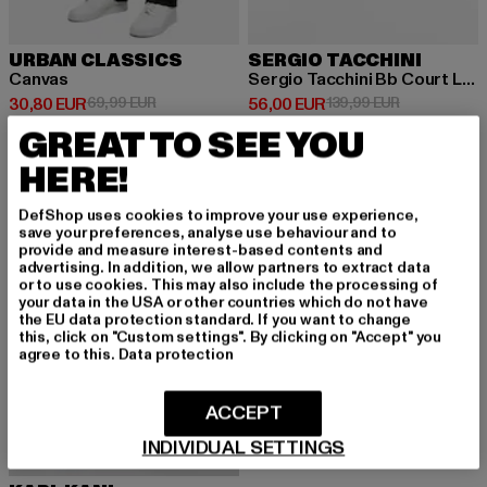
URBAN CLASSICS
SERGIO TACCHINI
Canvas
Sergio Tacchini Bb Court Lo Sneakers
Derzeitiger Preis: 30,80 EUR
Aktionspreis: 69,99 EUR
Derzeitiger Preis: 56,00 EUR
Aktionspreis
30,80 EUR
69,99 EUR
56,00 EUR
139,99 EUR
GREAT TO SEE YOU
HERE!
-41%
DefShop uses cookies to improve your use experience,
save your preferences, analyse use behaviour and to
provide and measure interest-based contents and
advertising. In addition, we allow partners to extract data
or to use cookies. This may also include the processing of
your data in the USA or other countries which do not have
the EU data protection standard. If you want to change
this, click on "Custom settings". By clicking on "Accept" you
agree to this.
Data protection
ACCEPT
INDIVIDUAL SETTINGS