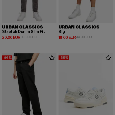
URBAN CLASSICS
URBAN CLASSICS
Stretch Denim Slim Fit
Big
Derzeitiger Preis: 20,00 EUR
Aktionspreis: 39,99 EUR
Derzeitiger Preis: 18,00 EUR
Aktionspreis: 
20,00 EUR
39,99 EUR
18,00 EUR
44,99 EUR
-56%
-60%