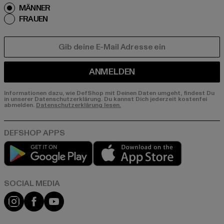
MÄNNER
FRAUEN
E-MAIL
ANMELDEN
Informationen dazu, wie DefShop mit Deinen Daten umgeht, findest Du
in unserer Datenschutzerklärung. Du kannst Dich jederzeit kostenfei
abmelden.
Datenschutzerklärung lesen.
Play market
App store
Instagram
Facebook
YouTube