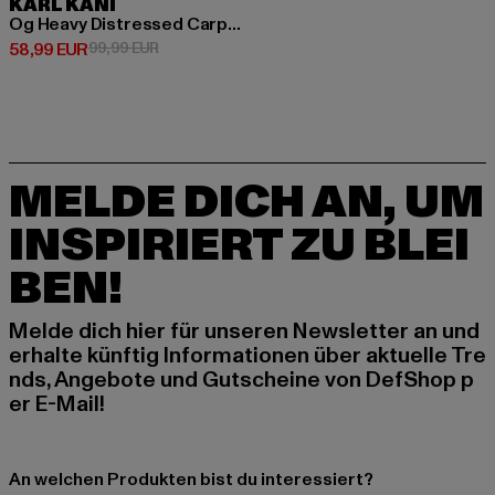
KARL KANI
Og Heavy Distressed Carpenter
Derzeitiger Preis: 58,99 EUR
Aktionspreis: 99,99 EUR
58,99 EUR
99,99 EUR
MELDE DICH AN, UM
INSPIRIERT ZU BLEI
BEN!
Melde dich hier für unseren Newsletter an und
erhalte künftig Informationen über aktuelle Tre
nds, Angebote und Gutscheine von DefShop p
er E-Mail!
An welchen Produkten bist du interessiert?