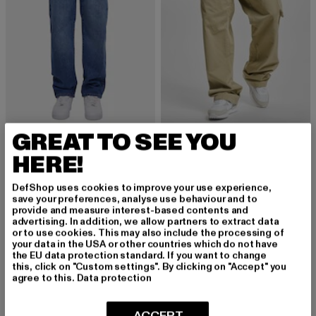
URBAN CLASSICS
URBAN CLASSICS
GREAT TO SEE YOU
Heavy Ounce
Straight Leg
HERE!
Derzeitiger Preis: 33,99 EUR
Aktionspreis: 49,99 EUR
Derzeitiger Preis: 35,99 EUR
Aktionspreis:
33,99 EUR
49,99 EUR
35,99 EUR
49,99 EUR
DefShop uses cookies to improve your use experience,
save your preferences, analyse use behaviour and to
provide and measure interest-based contents and
-26%
advertising. In addition, we allow partners to extract data
or to use cookies. This may also include the processing of
your data in the USA or other countries which do not have
the EU data protection standard. If you want to change
this, click on "Custom settings". By clicking on "Accept" you
agree to this.
Data protection