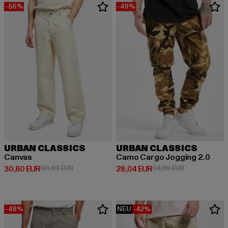
-56%
-49%
URBAN CLASSICS
URBAN CLASSICS
Canvas
Camo Cargo Jogging 2.0
Derzeitiger Preis: 30,80 EUR
Aktionspreis: 69,99 EUR
Derzeitiger Preis: 28,04 EUR
Aktionspreis:
30,80 EUR
69,99 EUR
28,04 EUR
54,99 EUR
-48%
NEU
-42%