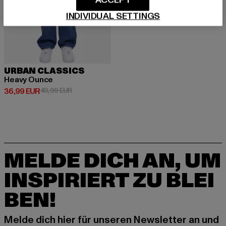
ACCEPT
INDIVIDUAL SETTINGS
URBAN CLASSICS
Heavy Ounce
Derzeitiger Preis: 36,99 EUR
Aktionspreis: 49,99 EUR
36,99 EUR
49,99 EUR
MELDE DICH AN, UM
INSPIRIERT ZU BLEI
BEN!
Melde dich hier für unseren Newsletter an und