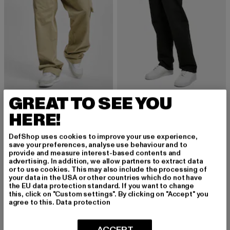
URBAN CLASSICS
URBAN CLASSICS
GREAT TO SEE YOU
Straight Leg
Canvas
HERE!
Derzeitiger Preis: 36,99 EUR
Aktionspreis: 49,99 EUR
Derzeitiger Preis: 30,10 EUR
Aktionspreis: 
36,99 EUR
49,99 EUR
30,10 EUR
69,99 EUR
DefShop uses cookies to improve your use experience,
save your preferences, analyse use behaviour and to
provide and measure interest-based contents and
-53%
advertising. In addition, we allow partners to extract data
or to use cookies. This may also include the processing of
your data in the USA or other countries which do not have
the EU data protection standard. If you want to change
this, click on "Custom settings". By clicking on "Accept" you
agree to this.
Data protection