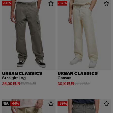
-50%
-57%
URBAN CLASSICS
URBAN CLASSICS
Straight Leg
Canvas
Derzeitiger Preis: 25,00 EUR
Aktionspreis: 49,99 EUR
Derzeitiger Preis: 30,10 EUR
Aktionspreis: 
25,00 EUR
49,99 EUR
30,10 EUR
69,99 EUR
NEU
-44%
-59%