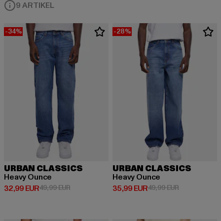
9 ARTIKEL
-34%
-28%
URBAN CLASSICS
URBAN CLASSICS
Heavy Ounce
Heavy Ounce
Derzeitiger Preis: 32,99 EUR
Aktionspreis: 49,99 EUR
Derzeitiger Preis: 35,99 EUR
Aktionspreis:
32,99 EUR
49,99 EUR
35,99 EUR
49,99 EUR