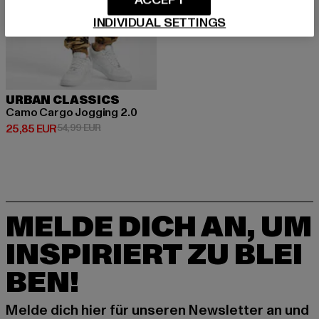
ACCEPT
INDIVIDUAL SETTINGS
URBAN CLASSICS
Camo Cargo Jogging 2.0
Derzeitiger Preis: 25,85 EUR
Aktionspreis: 54,99 EUR
25,85 EUR
54,99 EUR
MELDE DICH AN, UM
INSPIRIERT ZU BLEI
BEN!
Melde dich hier für unseren Newsletter an und