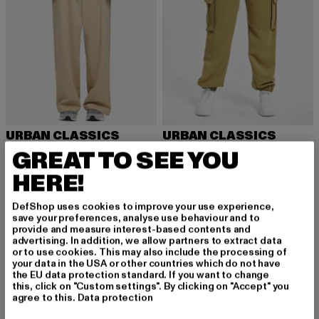
URBAN CLASSICS
URBAN CLASSICS
Ultra Wide Pleat-Front
Viscose Twill
GREAT TO SEE YOU
Derzeitiger Preis: 22,00 EUR
Aktionspreis: 54,99 EUR
Derzeitiger Preis: 21,00 EUR
Aktionspreis: 
22,00 EUR
54,99 EUR
21,00 EUR
49,99 EUR
HERE!
DefShop uses cookies to improve your use experience,
save your preferences, analyse use behaviour and to
NEU
-49%
-31%
provide and measure interest-based contents and
advertising. In addition, we allow partners to extract data
or to use cookies. This may also include the processing of
your data in the USA or other countries which do not have
the EU data protection standard. If you want to change
this, click on "Custom settings". By clicking on "Accept" you
agree to this.
Data protection