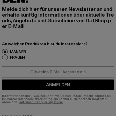
Melde dich hier für unseren Newsletter an und
erhalte künftig Informationen über aktuelle Tre
nds, Angebote und Gutscheine von DefShop p
er E-Mail!
An welchen Produkten bist du interessiert?
MÄNNER
FRAUEN
E-MAIL
ANMELDEN
Informationen dazu, wie DefShop mit Deinen Daten umgeht, findest Du
in unserer Datenschutzerklärung. Du kannst Dich jederzeit kostenfei
abmelden.
Datenschutzerklärung lesen.