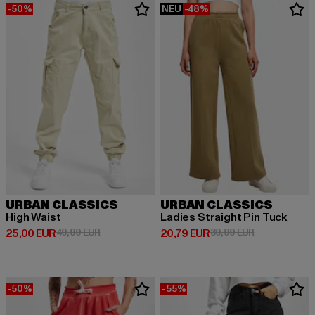
-50%
NEU
-48%
URBAN CLASSICS
URBAN CLASSICS
High Waist
Ladies Straight Pin Tuck
Derzeitiger Preis: 25,00 EUR
Aktionspreis: 49,99 EUR
Derzeitiger Preis: 20,79 EUR
Aktionspreis:
25,00 EUR
49,99 EUR
20,79 EUR
39,99 EUR
-50%
-55%