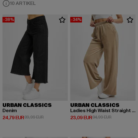
10 ARTIKEL
-38%
-34%
URBAN CLASSICS
URBAN CLASSICS
Denim
Ladies High Waist Straight Velvet
Derzeitiger Preis: 24,79 EUR
Aktionspreis: 39,99 EUR
Derzeitiger Preis: 23,09 EUR
Aktionspreis:
24,79 EUR
39,99 EUR
23,09 EUR
34,99 EUR