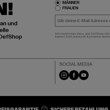
N!
MÄNNER
FRAUEN
E-MAIL
 an und
elle
Informationen dazu, wie DefShop mit 
 DefShop
kannst Dich jederzeit kostenfei abme
e
Instagram
Facebook
YouTube
REISGARANTIE
SICHERE BEZAHLUNG