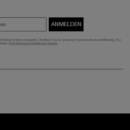
ANMELDEN
Deinen Daten umgeht, findest Du in unserer Datenschutzerklärung. Du
lden.
Datenschutzerklärung lesen.