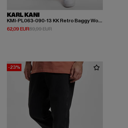
KARL KANI
KMI-PL063-090-13 KK Retro Baggy Workwear Denim
Derzeitiger Preis: 62,09 EUR
Aktionspreis: 89,99 EUR
62,09 EUR
89,99 EUR
-23%