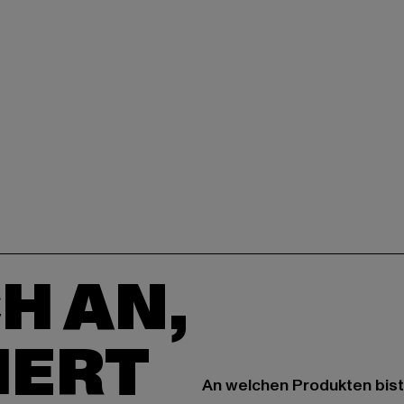
H AN,
IERT
An welchen Produkten bist