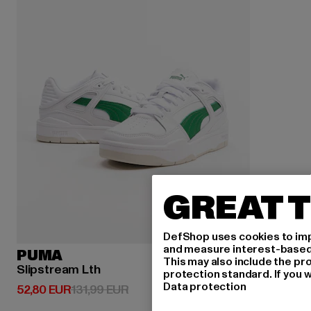
GREAT T
DefShop uses cookies to imp
and measure interest-based c
PUMA
This may also include the pr
Slipstream Lth
protection standard. If you w
Data protection
Derzeitiger Preis: 52,80 EUR
Aktionspreis: 131,99 EUR
52,80 EUR
131,99 EUR