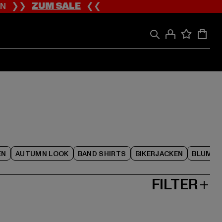
ION ❯❯
ZUM SALE
❮❮
EN
AUTUMN LOOK
BAND SHIRTS
BIKERJACKEN
BLUME
FILTER