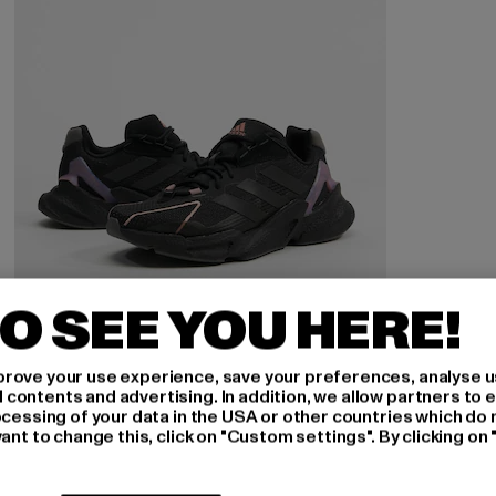
O SEE YOU HERE!
rove your use experience, save your preferences, analyse u
ontents and advertising. In addition, we allow partners to e
ADIDAS
ocessing of your data in the USA or other countries which do 
X9000l4
ant to change this, click on "Custom settings". By clicking on 
Derzeitiger Preis: 65,60 EUR
Aktionspreis: 159,99 EUR
65,60 EUR
159,99 EUR