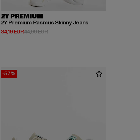
2Y PREMIUM
2Y Premium Rasmus Skinny Jeans
Derzeitiger Preis: 34,19 EUR
Aktionspreis: 44,99 EUR
34,19 EUR
44,99 EUR
-57%