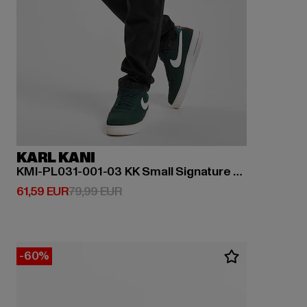
KARL KANI
KMI-PL031-001-03 KK Small Signature Tapered Five Pocket Denim
Derzeitiger Preis: 61,59 EUR
Aktionspreis: 79,99 EUR
61,59 EUR
79,99 EUR
-60%