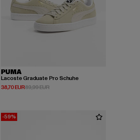
PUMA
Lacoste Graduate Pro Schuhe
Derzeitiger Preis: 38,70 EUR
Aktionspreis: 89,99 EUR
38,70 EUR
89,99 EUR
-59%