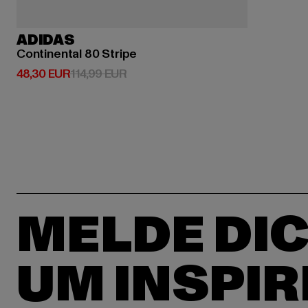
ADIDAS
Continental 80 Stripe
Derzeitiger Preis: 48,30 EUR
Aktionspreis: 114,99 EUR
48,30 EUR
114,99 EUR
MELDE DIC
UM INSPIR