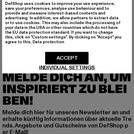
DefShop uses cookies to improve your use experience,
save your preferences, analyse use behaviour and to
provide and measure interest-based contents and
advertising. In addition, we allow partners to extract data
or to use cookies. This may also include the processing of
ADIDAS
ADIDAS
your data in the USA or other countries which do not have
X9000l4
Continental 80 Stripe
the EU data protection standard. If you want to change
Derzeitiger Preis: 65,60 EUR
Aktionspreis: 159,99 EUR
Derzeitiger Preis: 48,30 EUR
Aktionspreis:
65,60 EUR
159,99 EUR
48,30 EUR
114,99 EUR
this, click on "Custom settings". By clicking on "Accept" you
agree to this.
Data protection
ACCEPT
INDIVIDUAL SETTINGS
MELDE DICH AN, UM
INSPIRIERT ZU BLEI
BEN!
Melde dich hier für unseren Newsletter an und
erhalte künftig Informationen über aktuelle Tre
nds, Angebote und Gutscheine von DefShop p
er E-Mail!