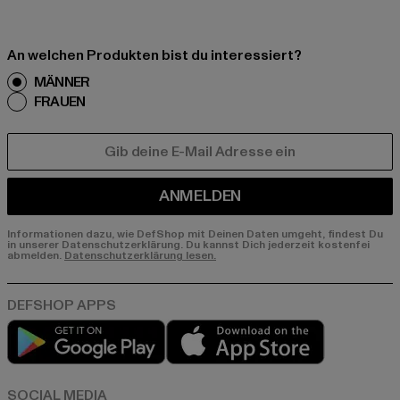
An welchen Produkten bist du interessiert?
MÄNNER
FRAUEN
E-MAIL
ANMELDEN
Informationen dazu, wie DefShop mit Deinen Daten umgeht, findest Du
in unserer Datenschutzerklärung. Du kannst Dich jederzeit kostenfei
abmelden.
Datenschutzerklärung lesen.
Play market
App store