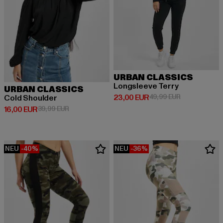
URBAN CLASSICS
Longsleeve Terry
URBAN CLASSICS
Derzeitiger Preis: 23,00 EUR
Aktionspreis:
23,00 EUR
49,99 EUR
Cold Shoulder
Derzeitiger Preis: 16,00 EUR
Aktionspreis: 39,99 EUR
16,00 EUR
39,99 EUR
NEU
-40%
NEU
-36%