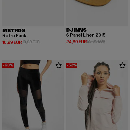
DJINNS
MSTRDS
6 Panel Linen 2015
Retro Funk
Derzeitiger Preis: 24,89 EUR
Aktionspreis:
24,89 EUR
29,99 EUR
Derzeitiger Preis: 10,99 EUR
Aktionspreis: 19,99 EUR
10,99 EUR
19,99 EUR
-60%
-53%