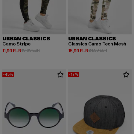
URBAN CLASSICS
URBAN CLASSICS
Camo Stripe
Classics Camo Tech Mesh
Derzeitiger Preis: 11,99 EUR
Aktionspreis: 19,99 EUR
Derzeitiger Preis: 15,99 EUR
Aktionspreis: 
11,99 EUR
19,99 EUR
15,99 EUR
24,99 EUR
-45%
-17%