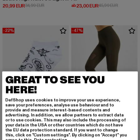
Derzeitiger Preis: 20,99 EUR
Aktionspreis: 34,99 EUR
Derzeitiger Preis: ab 23,00 EUR
Aktionsprei
20,99 EUR
34,99 EUR
ab
23,00 EUR
45,99 EUR
-22%
-47%
GREAT TO SEE YOU
HERE!
DefShop uses cookies to improve your use experience,
save your preferences, analyse use behaviour and to
provide and measure interest-based contents and
advertising. In addition, we allow partners to extract data
URBAN CLASSICS
URBAN CLASSICS
or to use cookies. This may also include the processing of
Bandana Pattern No Show
Tech Mesh
your data in the USA or other countries which do not have
Derzeitiger Preis: 14,03 EUR
Aktionspreis: 17,99 EUR
Derzeitiger Preis: 15,89 EUR
Aktionspreis: 
14,03 EUR
17,99 EUR
15,89 EUR
29,99 EUR
the EU data protection standard. If you want to change
this, click on "Custom settings". By clicking on "Accept" you