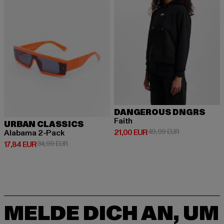
DANGEROUS DNGRS
Faith
URBAN CLASSICS
Derzeitiger Preis: 21,00 EUR
Aktionspreis: 
21,00 EUR
49,99 EUR
Alabama 2-Pack
Derzeitiger Preis: 17,84 EUR
Aktionspreis: 34,99 EUR
17,84 EUR
34,99 EUR
MELDE DICH AN, UM