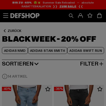
BIS ZU -65%
😲💥 Summer Sale Reloaded — absolute
Zum
Zum
Zum
RABATTESKALATION ❯❯
ZUM SALE
❮❮
Inhalt
Fußzeile
Produktraster
springen
springen
springen
ZURÜCK
BLACK WEEK - 20% OFF
ADIDAS NMD
ADIDAS STAN SMITH
ADIDAS SWIFT RUN
SORTIEREN
FILTER
BELIEBTESTE
14 ARTIKEL
-40%
-36%