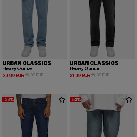
URBAN CLASSICS
URBAN CLASSICS
Heavy Ounce
Heavy Ounce
Derzeitiger Preis: 29,99 EUR
Aktionspreis: 49,99 EUR
Derzeitiger Preis: 31,99 EUR
Aktionspreis: 
29,99 EUR
49,99 EUR
31,99 EUR
49,99 EUR
-38%
-53%