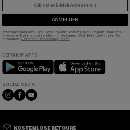
E-MAIL
ANMELDEN
Informationen dazu, wie DefShop mit Deinen Daten umgeht, findest Du
in unserer Datenschutzerklärung. Du kannst Dich jederzeit kostenfei
abmelden.
Datenschutzerklärung lesen.
Play market
App store
Instagram
Facebook
YouTube
KOSTENLOSE RETOURE