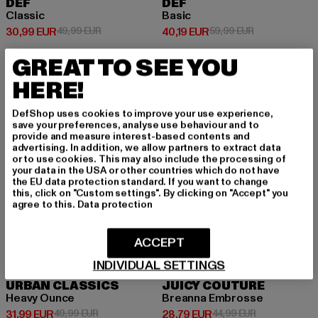
DEF
DEF
Classic
Basic
Derzeitiger Preis: 30,99 EUR
Aktionspreis: 49,99 EUR
Derzeitiger Preis: 40,19 EUR
Aktionspreis: 
30,99 EUR
49,99 EUR
40,19 EUR
59,99 EUR
GREAT TO SEE YOU
HERE!
-36%
-36%
DefShop uses cookies to improve your use experience,
save your preferences, analyse use behaviour and to
provide and measure interest-based contents and
advertising. In addition, we allow partners to extract data
or to use cookies. This may also include the processing of
your data in the USA or other countries which do not have
the EU data protection standard. If you want to change
this, click on "Custom settings". By clicking on "Accept" you
agree to this.
Data protection
ACCEPT
INDIVIDUAL SETTINGS
URBAN CLASSICS
JUICY COUTURE
Heavy Ounce
Breanna Embrosse
Derzeitiger Preis: 31,99 EUR
Aktionspreis: 49,99 EUR
Derzeitiger Preis: 28,79 EUR
Aktionspreis:
31,99 EUR
49,99 EUR
28,79 EUR
44,99 EUR