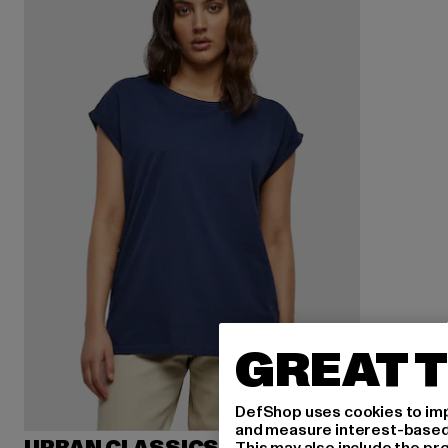
GREAT T
DefShop uses cookies to imp
and measure interest-based c
This may also include the pr