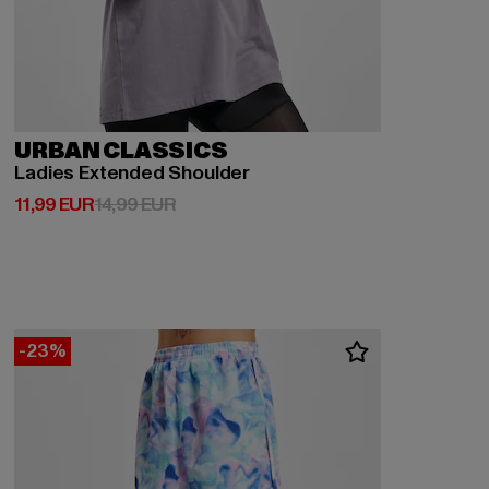
URBAN CLASSICS
Ladies Extended Shoulder
Derzeitiger Preis: 11,99 EUR
Aktionspreis: 14,99 EUR
11,99 EUR
14,99 EUR
-23%