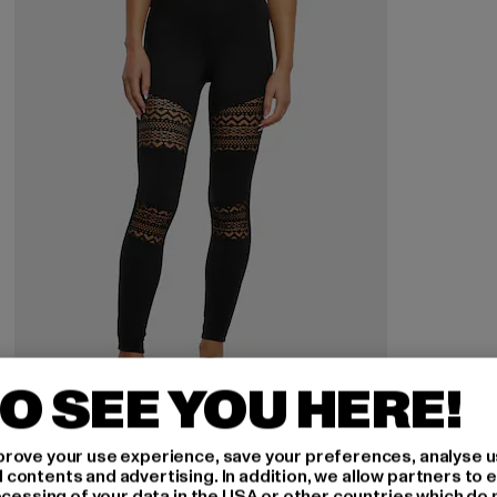
O SEE YOU HERE!
URBAN CLASSICS
rove your use experience, save your preferences, analyse u
Crochet Lace
ontents and advertising. In addition, we allow partners to e
ocessing of your data in the USA or other countries which do 