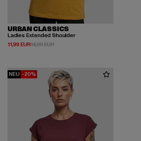
URBAN CLASSICS
Ladies Extended Shoulder
Derzeitiger Preis: 11,99 EUR
Aktionspreis: 14,99 EUR
11,99 EUR
14,99 EUR
NEU
-20%