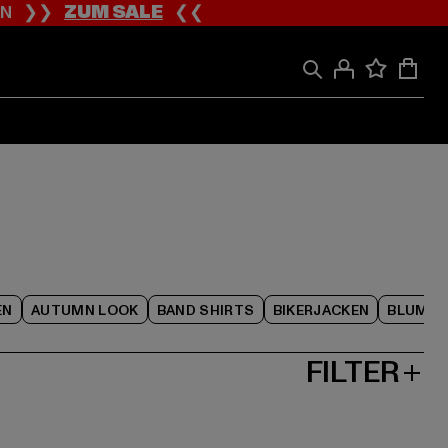
ION ❯❯
ZUM SALE
❮❮
EN
AUTUMN LOOK
BAND SHIRTS
BIKERJACKEN
BLUME
FILTER