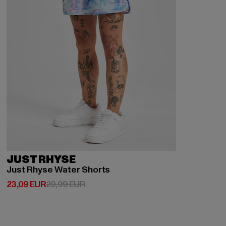
JUST RHYSE
Just Rhyse Water Shorts
Derzeitiger Preis: 23,09 EUR
Aktionspreis: 29,99 EUR
23,09 EUR
29,99 EUR