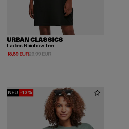
URBAN CLASSICS
Ladies Rainbow Tee
Derzeitiger Preis: 18,89 EUR
Aktionspreis: 29,99 EUR
18,89 EUR
29,99 EUR
NEU
-13%