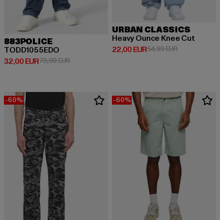
URBAN CLASSICS
Heavy Ounce Knee Cut
883POLICE
Derzeitiger Preis: 22,00 EUR
Aktionspreis:
22,00 EUR
54,99 EUR
TODD1055EDO
Derzeitiger Preis: 32,00 EUR
Aktionspreis: 79,99 EUR
32,00 EUR
79,99 EUR
-60%
-60%