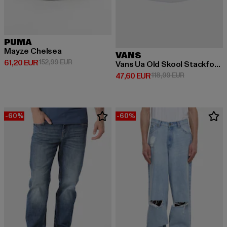
PUMA
Mayze Chelsea
VANS
Derzeitiger Preis: 61,20 EUR
Aktionspreis: 152,99 EUR
61,20 EUR
152,99 EUR
Vans Ua Old Skool Stackform Schuhe
Derzeitiger Preis: 47,60 EUR
Aktionspreis:
47,60 EUR
118,99 EUR
-60%
-60%