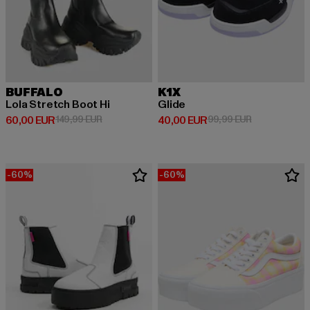
BUFFALO
K1X
Lola Stretch Boot Hi
Glide
Derzeitiger Preis: 60,00 EUR
Aktionspreis: 149,99 EUR
Derzeitiger Preis: 40,00 EUR
Aktionspreis:
60,00 EUR
149,99 EUR
40,00 EUR
99,99 EUR
-60%
-60%