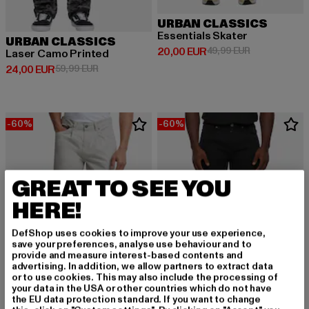
URBAN CLASSICS
Essentials Skater
URBAN CLASSICS
Derzeitiger Preis: 20,00 EUR
Aktionspreis:
20,00 EUR
49,99 EUR
Laser Camo Printed
Derzeitiger Preis: 24,00 EUR
Aktionspreis: 59,99 EUR
24,00 EUR
59,99 EUR
-60%
-60%
GREAT TO SEE YOU
HERE!
DefShop uses cookies to improve your use experience,
save your preferences, analyse use behaviour and to
provide and measure interest-based contents and
advertising. In addition, we allow partners to extract data
or to use cookies. This may also include the processing of
your data in the USA or other countries which do not have
the EU data protection standard. If you want to change