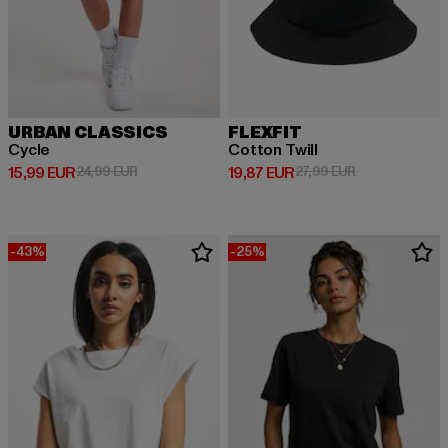
URBAN CLASSICS
FLEXFIT
Cycle
Cotton Twill
Derzeitiger Preis: 15,99 EUR
Aktionspreis: 24,99 EUR
Derzeitiger Preis: 19,87 EUR
Aktionspreis: 
15,99 EUR
24,99 EUR
19,87 EUR
27,99 EUR
-43%
-25%