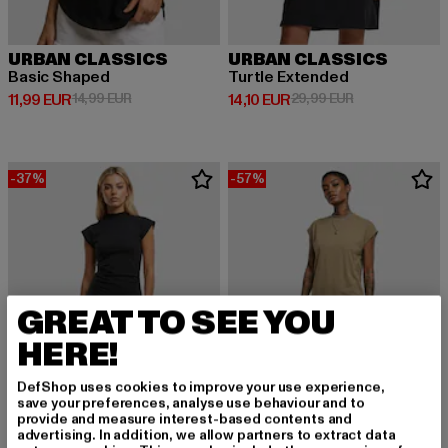
URBAN CLASSICS
URBAN CLASSICS
Basic Shaped
Turtle Extended
Derzeitiger Preis: 11,99 EUR
Aktionspreis: 14,99 EUR
Derzeitiger Preis: 14,10 EUR
Aktionspreis: 
11,99 EUR
14,99 EUR
14,10 EUR
29,99 EUR
-37%
-57%
GREAT TO SEE YOU
HERE!
DefShop uses cookies to improve your use experience,
save your preferences, analyse use behaviour and to
provide and measure interest-based contents and
advertising. In addition, we allow partners to extract data