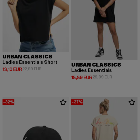
URBAN CLASSICS
Ladies Essentials Short
URBAN CLASSICS
Derzeitiger Preis: 13,10 EUR
Aktionspreis: 22,99 EUR
13,10 EUR
22,99 EUR
Ladies Essentials
Derzeitiger Preis: 18,89 EUR
Aktionspreis: 
18,89 EUR
29,99 EUR
-32%
-37%