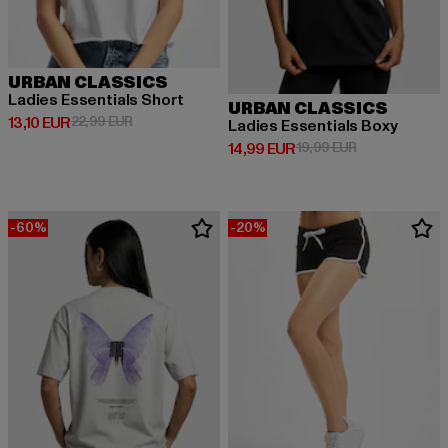
URBAN CLASSICS
Ladies Essentials Short
URBAN CLASSICS
Derzeitiger Preis: 13,10 EUR
Aktionspreis: 22,99 EUR
13,10 EUR
22,99 EUR
Ladies Essentials Boxy
Derzeitiger Preis: 14,99 EUR
Aktionspreis: 
14,99 EUR
19,99 EUR
-60%
-20%