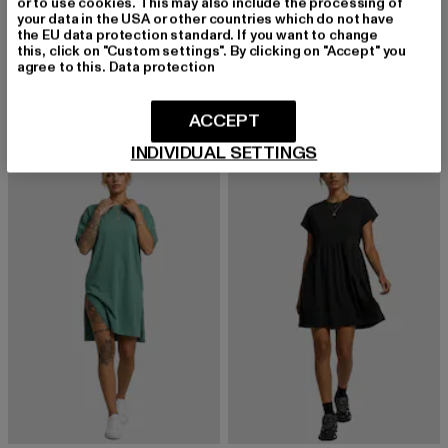
or to use cookies. This may also include the processing of
your data in the USA or other countries which do not have
URBAN CLASSICS
URBAN CLASSICS
the EU data protection standard. If you want to change
Ladies Short Cotton Jersey
Ladies Turtle Extended Shoulder
this, click on "Custom settings". By clicking on "Accept" you
agree to this.
Data protection
Derzeitiger Preis: 22,04 EUR
Aktionspreis: 34,99 EUR
Derzeitiger Preis: 12,90 EUR
Aktionspreis: 
22,04 EUR
34,99 EUR
12,90 EUR
29,99 EUR
ACCEPT
INDIVIDUAL SETTINGS
-40%
-30%