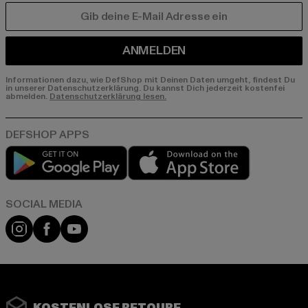
E-MAIL
ANMELDEN
Informationen dazu, wie DefShop mit Deinen Daten umgeht, findest Du
in unserer Datenschutzerklärung. Du kannst Dich jederzeit kostenfei
abmelden.
Datenschutzerklärung lesen.
Play market
App store
Instagram
Facebook
YouTube