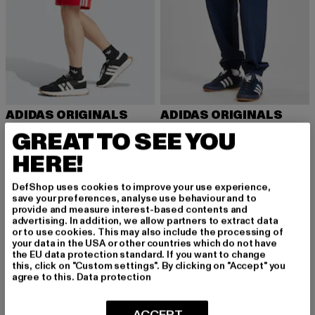
ADIDAS ORIGINALS
ADIDAS ORIGINALS
adidas Originals Firebird Shorts
Cargo
GREAT TO SEE YOU
Derzeitiger Preis: 49,99 EUR
Derzeitiger Preis: 35,00 EUR
Aktionspreis:
49,99 EUR
35,00 EUR
69,99 EUR
HERE!
DefShop uses cookies to improve your use experience,
save your preferences, analyse use behaviour and to
-53%
-51%
provide and measure interest-based contents and
advertising. In addition, we allow partners to extract data
or to use cookies. This may also include the processing of
your data in the USA or other countries which do not have
the EU data protection standard. If you want to change
this, click on "Custom settings". By clicking on "Accept" you
agree to this.
Data protection
ACCEPT