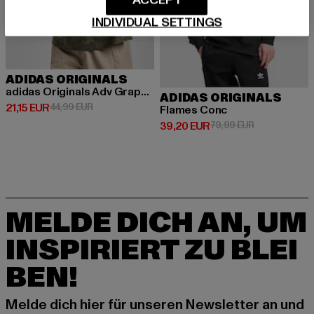
INDIVIDUAL SETTINGS
ADIDAS ORIGINALS
adidas Originals Adv Graphic T-Shirt
ADIDAS ORIGINALS
Derzeitiger Preis: 21,15 EUR
Aktionspreis: 44,99 EUR
21,15 EUR
44,99 EUR
Flames Conc
Derzeitiger Preis: 39,20 EUR
Aktionspreis:
39,20 EUR
79,99 EUR
MELDE DICH AN, UM
INSPIRIERT ZU BLEI
BEN!
Melde dich hier für unseren Newsletter an und