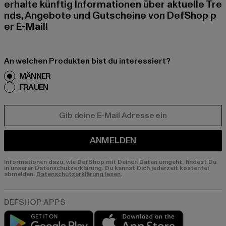
erhalte künftig Informationen über aktuelle Tre
nds, Angebote und Gutscheine von DefShop p
er E-Mail!
An welchen Produkten bist du interessiert?
MÄNNER
FRAUEN
E-MAIL
ANMELDEN
Informationen dazu, wie DefShop mit Deinen Daten umgeht, findest Du
in unserer Datenschutzerklärung. Du kannst Dich jederzeit kostenfei
abmelden.
Datenschutzerklärung lesen.
Play market
App store