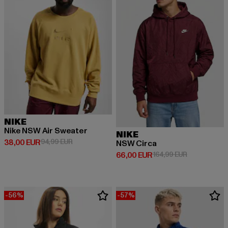
NIKE
Nike NSW Air Sweater
NIKE
Derzeitiger Preis: 38,00 EUR
Aktionspreis: 94,99 EUR
38,00 EUR
94,99 EUR
NSW Circa
Derzeitiger Preis: 66,00 EUR
Aktionspreis
66,00 EUR
164,99 EUR
-56%
-57%