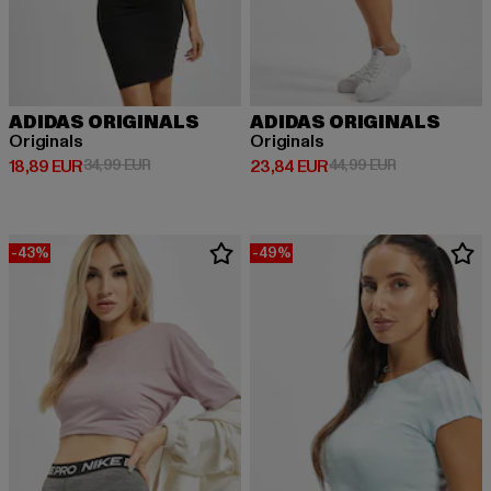
ADIDAS ORIGINALS
ADIDAS ORIGINALS
Originals
Originals
Derzeitiger Preis: 18,89 EUR
Aktionspreis: 34,99 EUR
Derzeitiger Preis: 23,84 EUR
Aktionspreis:
18,89 EUR
34,99 EUR
23,84 EUR
44,99 EUR
-43%
-49%