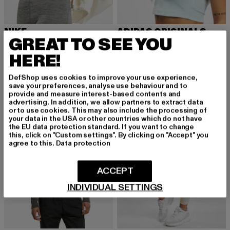
NIKE
ADIDAS ORIGINALS
GREAT TO SEE YOU
Layer
Originals Cropped
Derzeitiger Preis: 17,04 EUR
Aktionspreis: 29,90 EUR
Derzeitiger Preis: 17,84 EUR
Aktionspreis: 
17,04 EUR
29,90 EUR
17,84 EUR
34,99 EUR
HERE!
DefShop uses cookies to improve your use experience,
save your preferences, analyse use behaviour and to
-45%
-53%
provide and measure interest-based contents and
advertising. In addition, we allow partners to extract data
or to use cookies. This may also include the processing of
your data in the USA or other countries which do not have
the EU data protection standard. If you want to change
this, click on "Custom settings". By clicking on "Accept" you
agree to this.
Data protection
ACCEPT
INDIVIDUAL SETTINGS