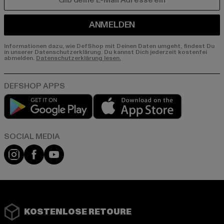
E-MAIL
ANMELDEN
Informationen dazu, wie DefShop mit Deinen Daten umgeht, findest Du
in unserer Datenschutzerklärung. Du kannst Dich jederzeit kostenfei
abmelden.
Datenschutzerklärung lesen.
Play market
App store
Instagram
Facebook
YouTube
KOSTENLOSE RETOURE