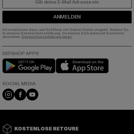
E-MAIL
ANMELDEN
Informationen dazu, wie DefShop mit Deinen Daten umgeht, findest Du
in unserer Datenschutzerklärung. Du kannst Dich jederzeit kostenfei
abmelden.
Datenschutzerklärung lesen.
Play market
App store
Instagram
Facebook
YouTube
KOSTENLOSE RETOURE