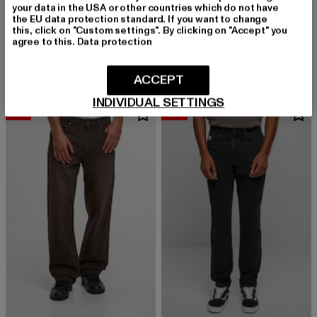
your data in the USA or other countries which do not have
KARL KANI
the EU data protection standard. If you want to change
Patch Five Pocket Denim Vintage
KARL KANI
this, click on "Custom settings". By clicking on "Accept" you
Derzeitiger Preis: 81,99 EUR
Aktionspreis:
81,99 EUR
99,99 EUR
OG K Distress Camo Five Pocket Denim
agree to this.
Data protection
Derzeitiger Preis: 87,99 EUR
Aktionspreis: 99,99 EUR
87,99 EUR
99,99 EUR
ACCEPT
INDIVIDUAL SETTINGS
-14%
-10%