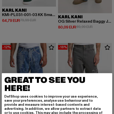
KARL KANI
KMI-PL031-001-03 KK Small Signature Tapered Five Pocket Denim
KARL KANI
Derzeitiger Preis: 64,79 EUR
Aktionspreis: 79,99 EUR
64,79 EUR
79,99 EUR
OG Silver Relaxed Baggy Jeans
Derzeitiger Preis: 80,09 EUR
Aktionspreis:
80,09 EUR
89,99 EUR
-12%
-18%
GREAT TO SEE YOU
HERE!
DefShop uses cookies to improve your use experience,
save your preferences, analyse use behaviour and to
provide and measure interest-based contents and
advertising. In addition, we allow partners to extract data
or to use cookies. This may also include the processing of