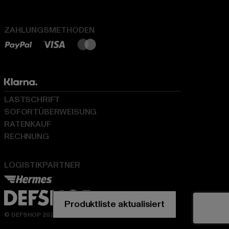
ZAHLUNGSMETHODEN
LASTSCHRIFT
SOFORTÜBERWEISUNG
RATENKAUF
RECHNUNG
LOGISTIKPARTNER
© DEFSHOP 2026. Alle Rechte vorbehalten