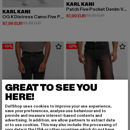
KARL KANI
Patch Five Pocket Denim Vintage
KARL KANI
Derzeitiger Preis: 81,99 EUR
Aktionspreis:
81,99 EUR
99,99 EUR
OG K Distress Camo Five Pocket Denim
Derzeitiger Preis: 87,99 EUR
Aktionspreis: 99,99 EUR
87,99 EUR
99,99 EUR
-10%
-32%
GREAT TO SEE YOU
HERE!
DefShop uses cookies to improve your use experience,
save your preferences, analyse use behaviour and to
provide and measure interest-based contents and
advertising. In addition, we allow partners to extract data
or to use cookies. This may also include the processing of
KARL KANI
your data in the USA or other countries which do not have