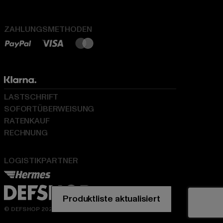
ZAHLUNGSMETHODEN
LASTSCHRIFT
SOFORTÜBERWEISUNG
RATENKAUF
RECHNUNG
LOGISTIKPARTNER
© DEFSHOP 2026. Alle Rechte vorbehalten