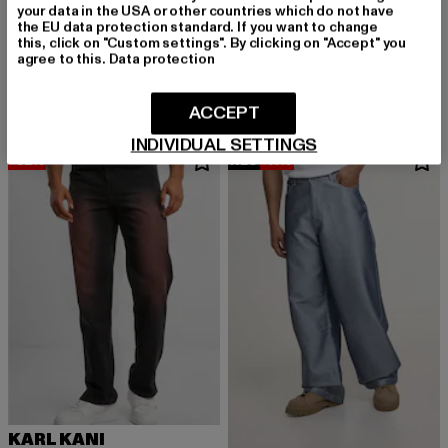
your data in the USA or other countries which do not have
KARL KANI
the EU data protection standard. If you want to change
Patch Five Pocket Denim Vintage
KARL KANI
this, click on "Custom settings". By clicking on "Accept" you
Derzeitiger Preis: 81,99 EUR
Aktionspreis: 99,99 EUR
81,99 EUR
99,99 EUR
Small Signature Tapered Five Pocket Denim
agree to this.
Data protection
Derzeitiger Preis: 67,49 EUR
Aktionspreis: 
67,49 EUR
74,99 EUR
ACCEPT
INDIVIDUAL SETTINGS
-32%
NEU
-11%
KARL KANI