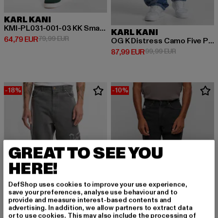
KARL KANI
KMI-PL031-001-03 KK Small Signature Tapered Five Pocket Denim
KARL KANI
Derzeitiger Preis: 64,79 EUR
Aktionspreis: 79,99 EUR
64,79 EUR
79,99 EUR
OG K Distress Camo Five Pocket Denim
Derzeitiger Preis: 87,99 EUR
Aktionspreis:
87,99 EUR
99,99 EUR
-18%
-10%
GREAT TO SEE YOU
HERE!
DefShop uses cookies to improve your use experience,
save your preferences, analyse use behaviour and to
provide and measure interest-based contents and
advertising. In addition, we allow partners to extract data
or to use cookies. This may also include the processing of