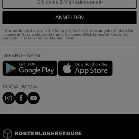
E-MAIL
ANMELDEN
Informationen dazu, wie DefShop mit Deinen Daten umgeht, findest Du
in unserer Datenschutzerklärung. Du kannst Dich jederzeit kostenfei
abmelden.
Datenschutzerklärung lesen.
Play market
App store
Instagram
Facebook
YouTube
KOSTENLOSE RETOURE