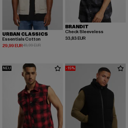
BRANDIT
Check Sleeveless
URBAN CLASSICS
Derzeitiger Preis: 33,83 EUR
33,83 EUR
Essentials Cotton
Derzeitiger Preis: 29,99 EUR
Aktionspreis: 49,99 EUR
29,99 EUR
49,99 EUR
NEU
-15%