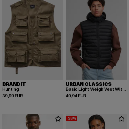
BRANDIT
URBAN CLASSICS
Hunting
Basic Light Weigh Vest With Hood
Derzeitiger Preis: 39,99 EUR
Derzeitiger Preis: 40,94 EUR
39,99 EUR
40,94 EUR
-38%