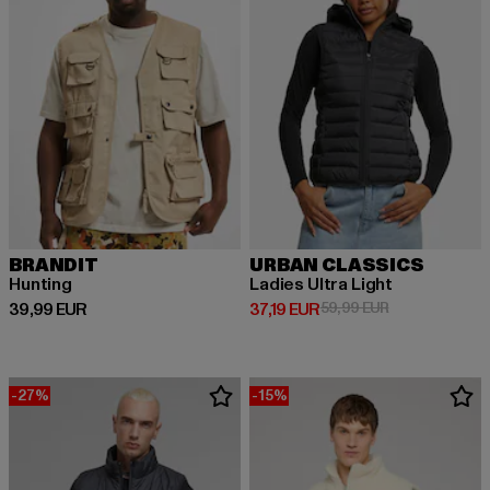
BRANDIT
URBAN CLASSICS
Hunting
Ladies Ultra Light
Derzeitiger Preis: 39,99 EUR
Derzeitiger Preis: 37,19 EUR
Aktionspreis: 
39,99 EUR
37,19 EUR
59,99 EUR
-27%
-15%