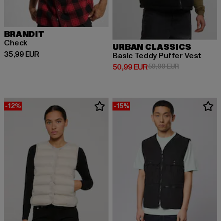
BRANDIT
Check
URBAN CLASSICS
Derzeitiger Preis: 35,99 EUR
35,99 EUR
Basic Teddy Puffer Vest
Derzeitiger Preis: 50,99 EUR
Aktionspreis:
50,99 EUR
59,99 EUR
-12%
-15%