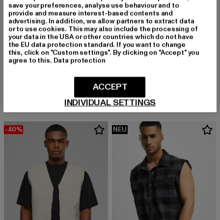
save your preferences, analyse use behaviour and to
provide and measure interest-based contents and
advertising. In addition, we allow partners to extract data
or to use cookies. This may also include the processing of
your data in the USA or other countries which do not have
the EU data protection standard. If you want to change
this, click on "Custom settings". By clicking on "Accept" you
URBAN CLASSICS
agree to this.
Data protection
Basic Light Weigh
BRANDIT
Derzeitiger Preis: 27,00 EUR
Aktionspreis:
27,00 EUR
59,99 EUR
Safari
ACCEPT
Derzeitiger Preis: 34,99 EUR
34,99 EUR
INDIVIDUAL SETTINGS
-40%
NEU