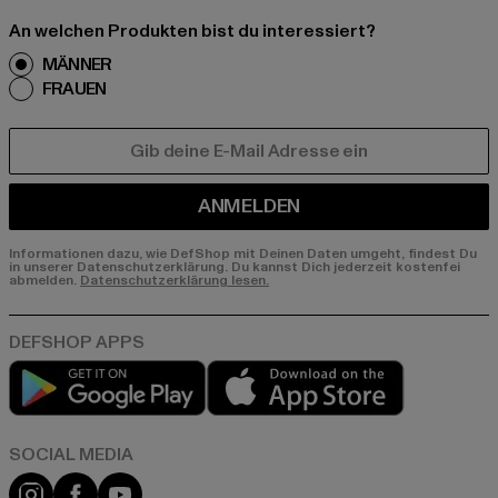
An welchen Produkten bist du interessiert?
MÄNNER
FRAUEN
E-MAIL
ANMELDEN
Informationen dazu, wie DefShop mit Deinen Daten umgeht, findest Du
in unserer Datenschutzerklärung. Du kannst Dich jederzeit kostenfei
abmelden.
Datenschutzerklärung lesen.
Play market
App store
Instagram
Facebook
YouTube