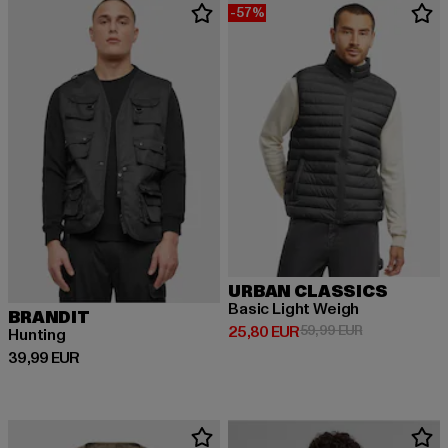
-57%
URBAN CLASSICS
Basic Light Weigh
BRANDIT
Derzeitiger Preis: 25,80 EUR
Aktionspreis:
25,80 EUR
59,99 EUR
Hunting
Derzeitiger Preis: 39,99 EUR
39,99 EUR