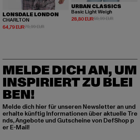
URBAN CLASSICS
Basic Light Weigh
LONSDALE LONDON
Derzeitiger Preis: 28,80 EUR
Aktionspreis:
28,80 EUR
59,99 EUR
CHARLTON
Derzeitiger Preis: 64,79 EUR
Aktionspreis: 79,99 EUR
64,79 EUR
79,99 EUR
MELDE DICH AN, UM
INSPIRIERT ZU BLEI
BEN!
Melde dich hier für unseren Newsletter an und
erhalte künftig Informationen über aktuelle Tre
nds, Angebote und Gutscheine von DefShop p
er E-Mail!