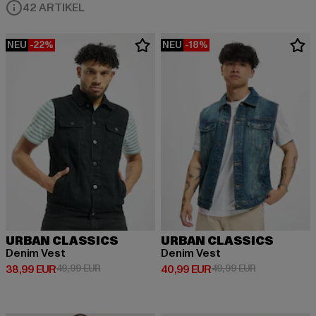
42 ARTIKEL
NEU
-22%
NEU
-18%
URBAN CLASSICS
URBAN CLASSICS
Denim Vest
Denim Vest
Derzeitiger Preis: 38,99 EUR
Aktionspreis: 49,99 EUR
Derzeitiger Preis: 40,99 EUR
Aktionspreis:
38,99 EUR
49,99 EUR
40,99 EUR
49,99 EUR