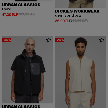
URBAN CLASSICS
Cord
DICKIES WORKWEAR
Derzeitiger Preis: 47,30 EUR
Aktionspreis: 109,99 EUR
47,30 EUR
109,99 EUR
gen hybrid b/w
Derzeitiger Preis: 36,90 EUR
Aktionspreis:
36,90 EUR
89,99 EUR
-44%
-24%
URBAN CLASSICS