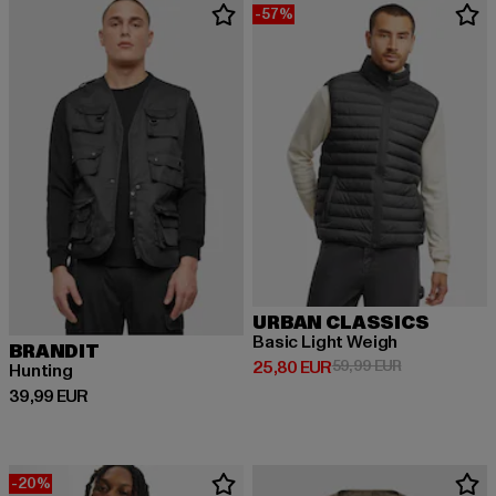
-57%
URBAN CLASSICS
Basic Light Weigh
BRANDIT
Derzeitiger Preis: 25,80 EUR
Aktionspreis:
25,80 EUR
59,99 EUR
Hunting
Derzeitiger Preis: 39,99 EUR
39,99 EUR
-20%