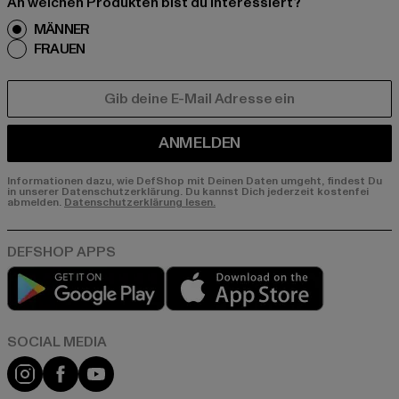
An welchen Produkten bist du interessiert?
MÄNNER
FRAUEN
E-MAIL
ANMELDEN
Informationen dazu, wie DefShop mit Deinen Daten umgeht, findest Du
in unserer Datenschutzerklärung. Du kannst Dich jederzeit kostenfei
abmelden.
Datenschutzerklärung lesen.
Play market
App store
Instagram
Facebook
YouTube