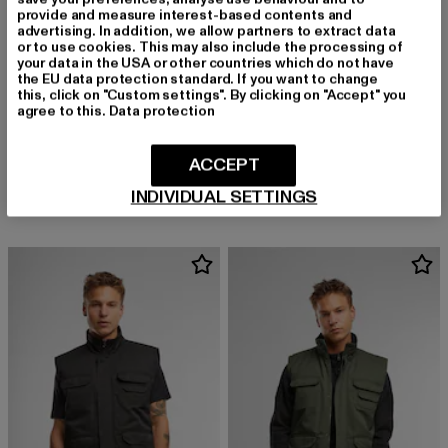
provide and measure interest-based contents and
advertising. In addition, we allow partners to extract data
or to use cookies. This may also include the processing of
your data in the USA or other countries which do not have
the EU data protection standard. If you want to change
this, click on "Custom settings". By clicking on "Accept" you
agree to this.
Data protection
URBAN CLASSICS
KARL KANI
Basic Puffer Vest
Rib Sleeveless
ACCEPT
Derzeitiger Preis: 41,79 EUR
Aktionspreis: 54,99 EUR
Derzeitiger Preis: 40,04 EUR
Aktionspreis:
41,79 EUR
54,99 EUR
40,04 EUR
44,99 EUR
INDIVIDUAL SETTINGS