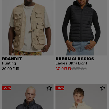
BRANDIT
URBAN CLASSICS
Hunting
Ladies Ultra Light
Derzeitiger Preis: 39,99 EUR
Derzeitiger Preis: 37,19 EUR
Aktionspreis: 
39,99 EUR
37,19 EUR
59,99 EUR
-27%
-15%