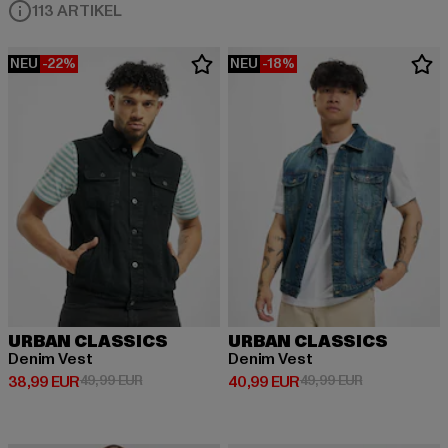
113 ARTIKEL
NEU
-22%
NEU
-18%
URBAN CLASSICS
URBAN CLASSICS
Denim Vest
Denim Vest
Derzeitiger Preis: 38,99 EUR
Aktionspreis: 49,99 EUR
Derzeitiger Preis: 40,99 EUR
Aktionspreis:
38,99 EUR
49,99 EUR
40,99 EUR
49,99 EUR