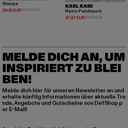
Sherpa
KARL KANI
Derzeitiger Preis: 39,19 EUR
Aktionspreis: 69,99 EUR
39,19 EUR
69,99 EUR
Retro Patchwork
Derzeitiger Preis: 47,87 EUR
Aktionspreis: 
47,87 EUR
62,99 EUR
MELDE DICH AN, UM
INSPIRIERT ZU BLEI
BEN!
Melde dich hier für unseren Newsletter an und
erhalte künftig Informationen über aktuelle Tre
nds, Angebote und Gutscheine von DefShop p
er E-Mail!