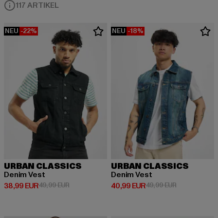
117 ARTIKEL
NEU
-22%
NEU
-18%
URBAN CLASSICS
URBAN CLASSICS
Denim Vest
Denim Vest
Derzeitiger Preis: 38,99 EUR
Aktionspreis: 49,99 EUR
Derzeitiger Preis: 40,99 EUR
Aktionspreis:
38,99 EUR
49,99 EUR
40,99 EUR
49,99 EUR