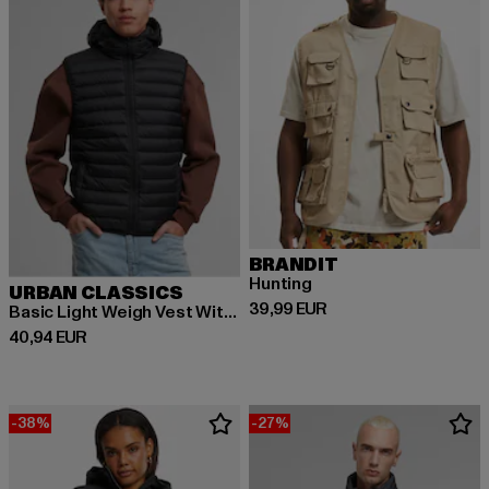
BRANDIT
Hunting
URBAN CLASSICS
Derzeitiger Preis: 39,99 EUR
39,99 EUR
Basic Light Weigh Vest With Hood
Derzeitiger Preis: 40,94 EUR
40,94 EUR
-38%
-27%