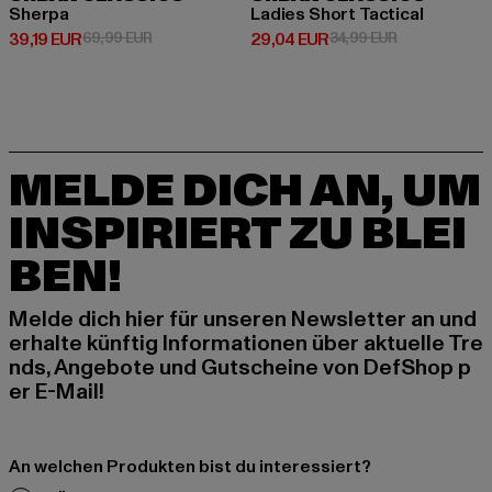
Sherpa
Ladies Short Tactical
Derzeitiger Preis: 39,19 EUR
Aktionspreis: 69,99 EUR
Derzeitiger Preis: 29,04 EUR
Aktionspreis:
39,19 EUR
69,99 EUR
29,04 EUR
34,99 EUR
MELDE DICH AN, UM
INSPIRIERT ZU BLEI
BEN!
Melde dich hier für unseren Newsletter an und
erhalte künftig Informationen über aktuelle Tre
nds, Angebote und Gutscheine von DefShop p
er E-Mail!
An welchen Produkten bist du interessiert?