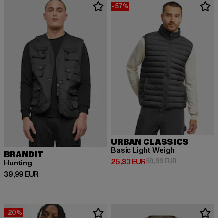
-57%
URBAN CLASSICS
Basic Light Weigh
BRANDIT
Derzeitiger Preis: 25,80 EUR
Aktionspreis:
25,80 EUR
59,99 EUR
Hunting
Derzeitiger Preis: 39,99 EUR
39,99 EUR
-20%