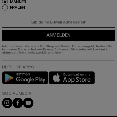
MÄNNER
FRAUEN
E-MAIL
ANMELDEN
Informationen dazu, wie DefShop mit Deinen Daten umgeht, findest Du
in unserer Datenschutzerklärung. Du kannst Dich jederzeit kostenfei
abmelden.
Datenschutzerklärung lesen.
Play market
App store
Instagram
Facebook
YouTube