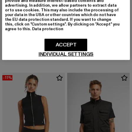
provide and measure interest-based contents and
advertising. In addition, we allow partners to extract data
or to use cookies. This may also include the processing of
your data in the USA or other countries which do not have
the EU data protection standard. If you want to change
this, click on "Custom settings". By clicking on "Accept" you
agree to this.
Data protection
URBAN CLASSICS
URBAN CLASSICS
ACCEPT
Ladies Buttoned
Basic Puffer Vest
INDIVIDUAL SETTINGS
Derzeitiger Preis: 37,79 EUR
Aktionspreis: 69,99 EUR
Derzeitiger Preis: 41,79 EUR
Aktionspreis: 
37,79 EUR
69,99 EUR
41,79 EUR
54,99 EUR
-11%