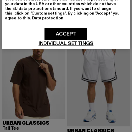
BDU Ripstop
your data in the USA or other countries which do not have
URBAN CLASSICS
the EU data protection standard. If you want to change
Derzeitiger Preis: 33,24 EUR
33,24 EUR
Heavy Oversized
this, click on "Custom settings". By clicking on "Accept" you
Derzeitiger Preis: 15,99 EUR
Aktionspreis: 
15,99 EUR
22,99 EUR
agree to this.
Data protection
ACCEPT
-35%
-13%
INDIVIDUAL SETTINGS
URBAN CLASSICS
Tall Tee
URBAN CLASSICS