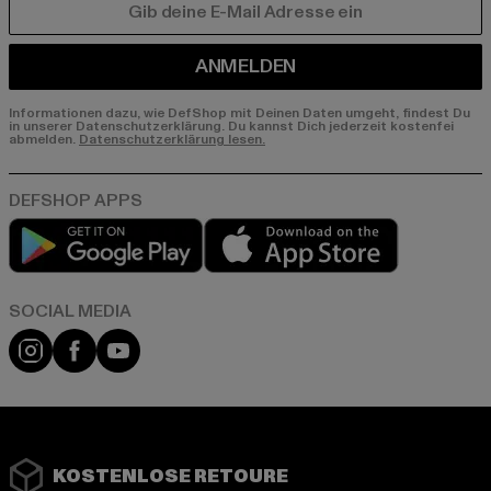
E-MAIL
ANMELDEN
Informationen dazu, wie DefShop mit Deinen Daten umgeht, findest Du
in unserer Datenschutzerklärung. Du kannst Dich jederzeit kostenfei
abmelden.
Datenschutzerklärung lesen.
Play market
App store
Instagram
Facebook
YouTube
KOSTENLOSE RETOURE