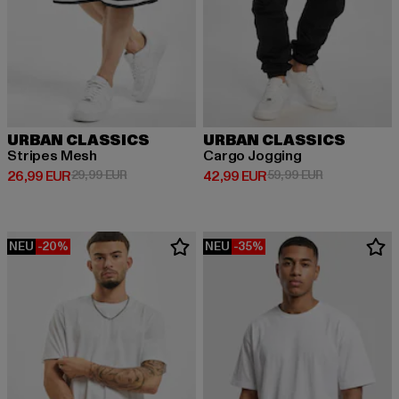
URBAN CLASSICS
URBAN CLASSICS
Stripes Mesh
Cargo Jogging
Derzeitiger Preis: 26,99 EUR
Aktionspreis: 29,99 EUR
Derzeitiger Preis: 42,99 EUR
Aktionspreis:
26,99 EUR
29,99 EUR
42,99 EUR
59,99 EUR
NEU
-20%
NEU
-35%