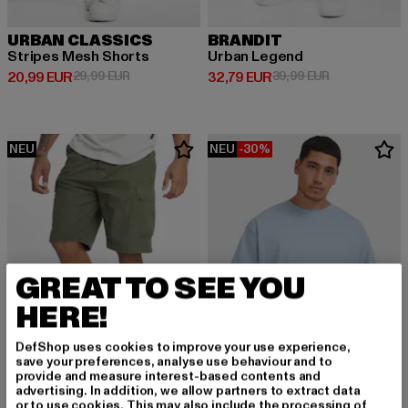
URBAN CLASSICS
BRANDIT
Stripes Mesh Shorts
Urban Legend
Derzeitiger Preis: 20,99 EUR
Aktionspreis: 29,99 EUR
Derzeitiger Preis: 32,79 EUR
Aktionspreis:
20,99 EUR
29,99 EUR
32,79 EUR
39,99 EUR
NEU
NEU
-30%
GREAT TO SEE YOU
HERE!
DefShop uses cookies to improve your use experience,
save your preferences, analyse use behaviour and to
provide and measure interest-based contents and
advertising. In addition, we allow partners to extract data
BRANDIT
or to use cookies. This may also include the processing of