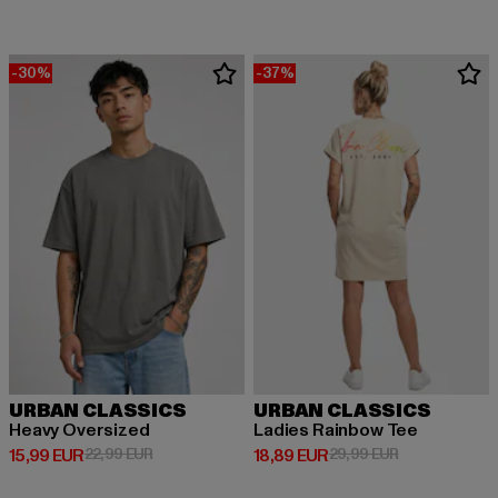
-30%
-37%
URBAN CLASSICS
URBAN CLASSICS
Heavy Oversized
Ladies Rainbow Tee
Derzeitiger Preis: 15,99 EUR
Aktionspreis: 22,99 EUR
Derzeitiger Preis: 18,89 EUR
Aktionspreis: 
15,99 EUR
22,99 EUR
18,89 EUR
29,99 EUR