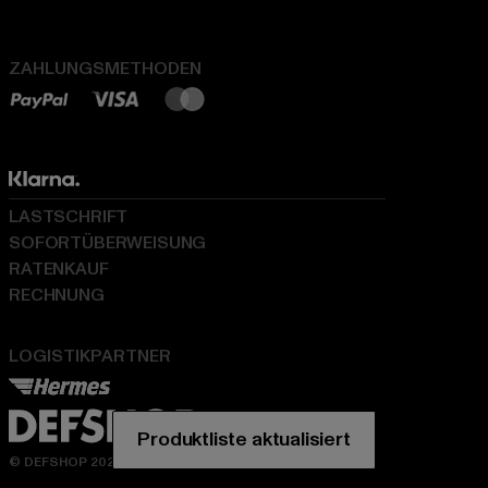
ZAHLUNGSMETHODEN
LASTSCHRIFT
SOFORTÜBERWEISUNG
RATENKAUF
RECHNUNG
LOGISTIKPARTNER
© DEFSHOP 2026. Alle Rechte vorbehalten