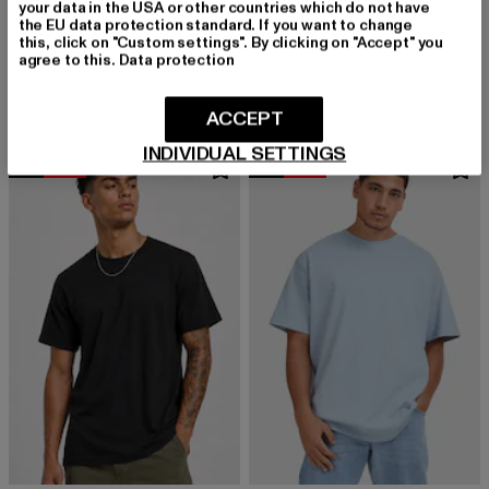
your data in the USA or other countries which do not have
URBAN CLASSICS
the EU data protection standard. If you want to change
Stripes Mesh Shorts
URBAN CLASSICS
this, click on "Custom settings". By clicking on "Accept" you
Derzeitiger Preis: 20,99 EUR
Aktionspreis:
20,99 EUR
29,99 EUR
Ladies Essentials
agree to this.
Data protection
Derzeitiger Preis: 18,89 EUR
Aktionspreis: 29,99 EUR
18,89 EUR
29,99 EUR
ACCEPT
INDIVIDUAL SETTINGS
NEU
-50%
NEU
-30%