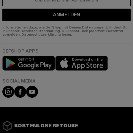
E-MAIL
ANMELDEN
Informationen dazu, wie DefShop mit Deinen Daten umgeht, findest Du
in unserer Datenschutzerklärung. Du kannst Dich jederzeit kostenfei
abmelden.
Datenschutzerklärung lesen.
Play market
App store
Instagram
Facebook
YouTube
KOSTENLOSE RETOURE