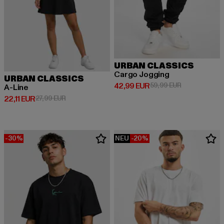
URBAN CLASSICS
Cargo Jogging
URBAN CLASSICS
Derzeitiger Preis: 42,99 EUR
Aktionspreis:
42,99 EUR
59,99 EUR
A-Line
Derzeitiger Preis: 22,11 EUR
Aktionspreis: 27,99 EUR
22,11 EUR
27,99 EUR
-30%
NEU
-20%