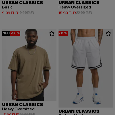
URBAN CLASSICS
URBAN CLASSICS
Basic
Heavy Oversized
Derzeitiger Preis: 9,99 EUR
Aktionspreis: 19,99 EUR
Derzeitiger Preis: 15,99 EUR
Aktionspreis: 
9,99 EUR
19,99 EUR
15,99 EUR
22,99 EUR
NEU
-30%
-13%
URBAN CLASSICS
Heavy Oversized
URBAN CLASSICS
Derzeitiger Preis: 15,99 EUR
Aktionspreis: 22,99 EUR
22,99 EUR