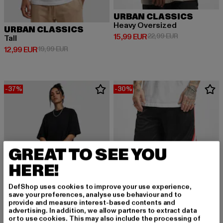
URBAN CLASSICS
Heavy Oversized
URBAN CLASSICS
Derzeitiger Preis: 15,99 EUR
Aktionspreis: 
15,99 EUR
22,99 EUR
Tall
Derzeitiger Preis: 12,99 EUR
Aktionspreis: 19,99 EUR
12,99 EUR
19,99 EUR
-37%
-30%
GREAT TO SEE YOU
HERE!
DefShop uses cookies to improve your use experience,
save your preferences, analyse use behaviour and to
provide and measure interest-based contents and
advertising. In addition, we allow partners to extract data
or to use cookies. This may also include the processing of