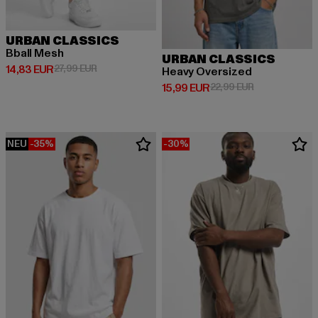
URBAN CLASSICS
Bball Mesh
URBAN CLASSICS
Derzeitiger Preis: 14,83 EUR
Aktionspreis: 27,99 EUR
14,83 EUR
27,99 EUR
Heavy Oversized
Derzeitiger Preis: 15,99 EUR
Aktionspreis: 
15,99 EUR
22,99 EUR
NEU
-35%
-30%