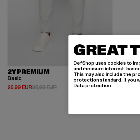
GREAT T
DefShop uses cookies to imp
and measure interest-based c
2Y PREMIUM
This may also include the pr
Basic
protection standard. If you w
Data protection
Derzeitiger Preis: 26,99 EUR
Aktionspreis: 35,99 EUR
26,99 EUR
35,99 EUR