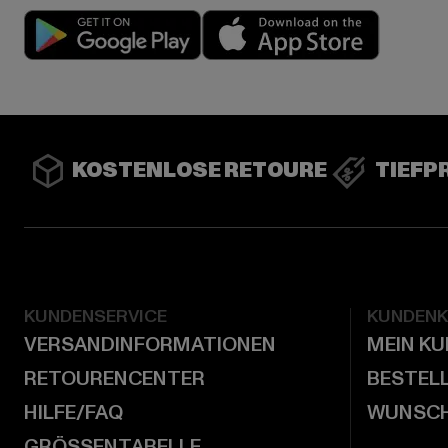
Play market
App stor
KOSTENLOSE RETOURE
TIEFP
KUNDENSERVICE
KUNDEN
VERSANDINFORMATIONEN
MEIN K
RETOURENCENTER
BESTEL
HILFE/FAQ
WUNSCH
GRÖSSENTABELLE