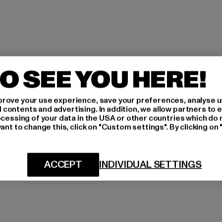
O SEE YOU HERE!
rove your use experience, save your preferences, analyse u
ontents and advertising. In addition, we allow partners to e
ocessing of your data in the USA or other countries which do 
ant to change this, click on "Custom settings". By clicking on 
ACCEPT
INDIVIDUAL SETTINGS