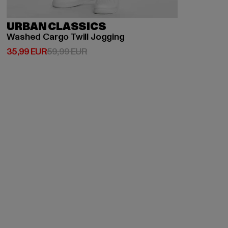
URBAN CLASSICS
Washed Cargo Twill Jogging
Derzeitiger Preis: 35,99 EUR
Aktionspreis: 59,99 EUR
35,99 EUR
59,99 EUR