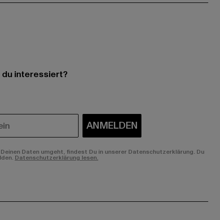
 du interessiert?
ANMELDEN
Deinen Daten umgeht, findest Du in unserer Datenschutzerklärung. Du
lden.
Datenschutzerklärung lesen.