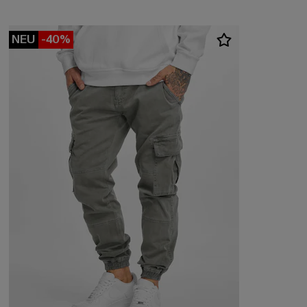
NEU
-40%