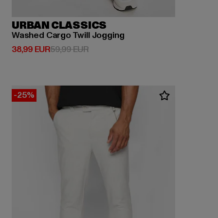
URBAN CLASSICS
Washed Cargo Twill Jogging
Derzeitiger Preis: 38,99 EUR
Aktionspreis: 59,99 EUR
38,99 EUR
59,99 EUR
-25%