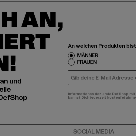
H AN,
IERT
An welchen Produkten bist
N!
MÄNNER
FRAUEN
E-MAIL
 an und
elle
Informationen dazu, wie DefShop mit 
 DefShop
kannst Dich jederzeit kostenfei abme