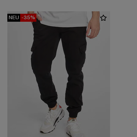
NEU
-35%