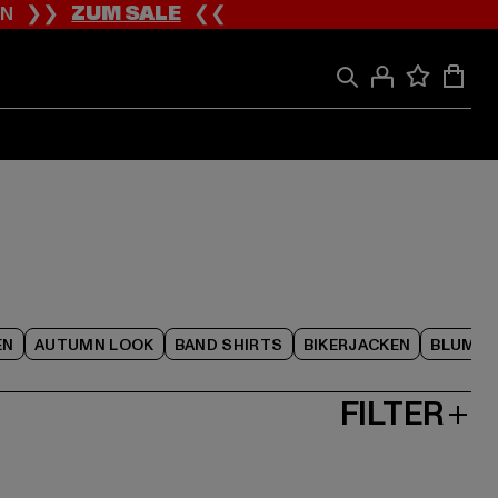
ION ❯❯
ZUM SALE
❮❮
EN
AUTUMN LOOK
BAND SHIRTS
BIKERJACKEN
BLUME
FILTER