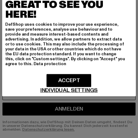
GREAT TO SEE YOU
BEN!
HERE!
Melde dich hier für unseren Newsletter an und
DefShop uses cookies to improve your use experience,
erhalte künftig Informationen über aktuelle Tre
save your preferences, analyse use behaviour and to
nds, Angebote und Gutscheine von DefShop p
provide and measure interest-based contents and
er E-Mail!
advertising. In addition, we allow partners to extract data
or to use cookies. This may also include the processing of
your data in the USA or other countries which do not have
the EU data protection standard. If you want to change
this, click on "Custom settings". By clicking on "Accept" you
An welchen Produkten bist du interessiert?
agree to this.
Data protection
MÄNNER
FRAUEN
ACCEPT
INDIVIDUAL SETTINGS
E-MAIL
ANMELDEN
Informationen dazu, wie DefShop mit Deinen Daten umgeht, findest Du
in unserer Datenschutzerklärung. Du kannst Dich jederzeit kostenfei
abmelden.
Datenschutzerklärung lesen.