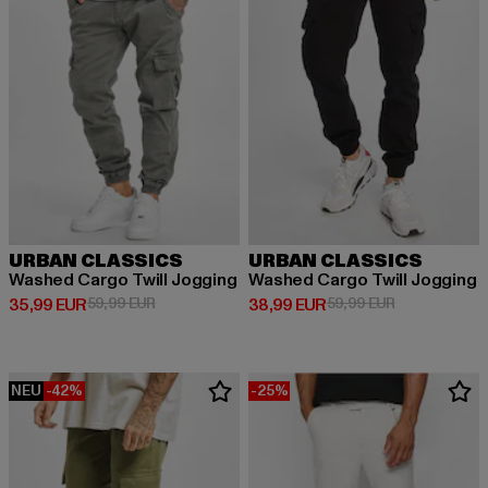
URBAN CLASSICS
URBAN CLASSICS
Washed Cargo Twill Jogging
Washed Cargo Twill Jogging
Derzeitiger Preis: 35,99 EUR
Aktionspreis: 59,99 EUR
Derzeitiger Preis: 38,99 EUR
Aktionspreis:
35,99 EUR
59,99 EUR
38,99 EUR
59,99 EUR
NEU
-42%
-25%