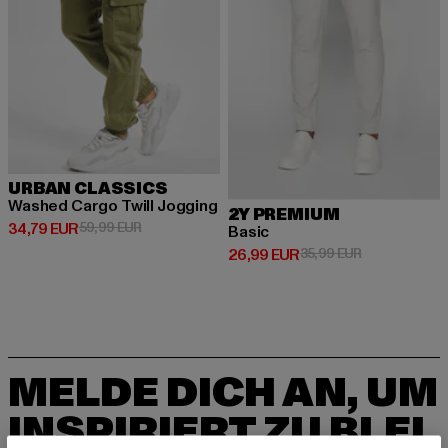
URBAN CLASSICS
Washed Cargo Twill Jogging
2Y PREMIUM
Derzeitiger Preis: 34,79 EUR
Aktionspreis: 59,99 EUR
34,79 EUR
59,99 EUR
Basic
Derzeitiger Preis: 26,99 EUR
Aktionspreis:
26,99 EUR
35,99 EUR
MELDE DICH AN, UM
INSPIRIERT ZU BLEI