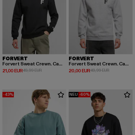
FORVERT
FORVERT
Forvert Sweat Crewn. Campus
Forvert Sweat Crewn. Campus
Derzeitiger Preis: 21,00 EUR
Aktionspreis: 49,99 EUR
Derzeitiger Preis: 20,00 EUR
Aktionspreis:
21,00 EUR
49,99 EUR
20,00 EUR
49,99 EUR
-43%
NEU
-60%