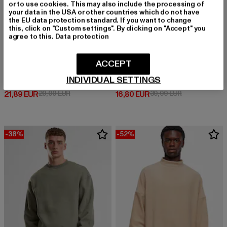
or to use cookies. This may also include the processing of
your data in the USA or other countries which do not have
the EU data protection standard. If you want to change
this, click on "Custom settings". By clicking on "Accept" you
agree to this.
Data protection
ACCEPT
BRUNO BANANI
ABSOLUTE CULT
INDIVIDUAL SETTINGS
Basic Logo Print
Deadpool - Secret Wars Action Figure Crewneck
Derzeitiger Preis: 21,89 EUR
Aktionspreis: 29,99 EUR
Derzeitiger Preis: 16,80 EUR
Aktionspreis: 
21,89 EUR
29,99 EUR
16,80 EUR
39,99 EUR
-38%
-52%