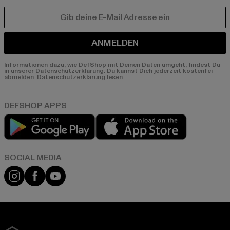
E-MAIL
ANMELDEN
Informationen dazu, wie DefShop mit Deinen Daten umgeht, findest Du
in unserer Datenschutzerklärung. Du kannst Dich jederzeit kostenfei
abmelden.
Datenschutzerklärung lesen.
Play market
App store
Instagram
Facebook
YouTube