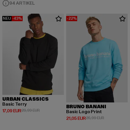
94 ARTIKEL
NEU
-43%
-22%
URBAN CLASSICS
Basic Terry
BRUNO BANANI
Derzeitiger Preis: 17,09 EUR
Aktionspreis: 29,99 EUR
17,09 EUR
29,99 EUR
Basic Logo Print
Derzeitiger Preis: 21,05 EUR
Aktionspreis: 
21,05 EUR
26,99 EUR