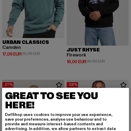
URBAN CLASSICS
Camden
JUST RHYSE
Derzeitiger Preis: 17,09 EUR
Aktionspreis: 29,99 EUR
17,09 EUR
29,99 EUR
Firework
Derzeitiger Preis: 16,00 EUR
Aktionspreis: 
16,00 EUR
39,99 EUR
-27%
-58%
GREAT TO SEE YOU
HERE!
DefShop uses cookies to improve your use experience,
save your preferences, analyse use behaviour and to
provide and measure interest-based contents and
advertising. In addition, we allow partners to extract data