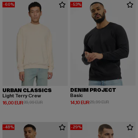
-60%
-53%
DENIM PROJECT
URBAN CLASSICS
Basic
Light Terry Crew
Derzeitiger Preis: 14,10 EUR
Aktionspreis: 
14,10 EUR
29,99 EUR
Derzeitiger Preis: 16,00 EUR
Aktionspreis: 39,99 EUR
16,00 EUR
39,99 EUR
-48%
-29%