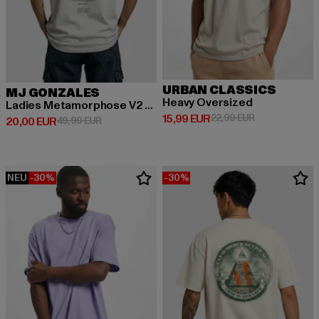
URBAN CLASSICS
MJ GONZALES
Heavy Oversized
Ladies Metamorphose V2 x Heavy Oversized
Derzeitiger Preis: 15,99 EUR
Aktionspreis: 
15,99 EUR
22,99 EUR
Derzeitiger Preis: 20,00 EUR
Aktionspreis: 49,99 EUR
20,00 EUR
49,99 EUR
NEU
-30%
-30%