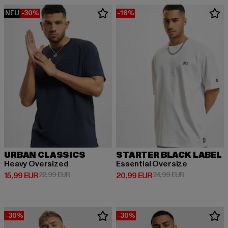
NEU
-30%
-16%
URBAN CLASSICS
STARTER BLACK LABEL
Heavy Oversized
Essential Oversize
Derzeitiger Preis: 15,99 EUR
Aktionspreis: 22,99 EUR
Derzeitiger Preis: 20,99 EUR
Aktionspreis:
15,99 EUR
22,99 EUR
20,99 EUR
24,99 EUR
-30%
-30%