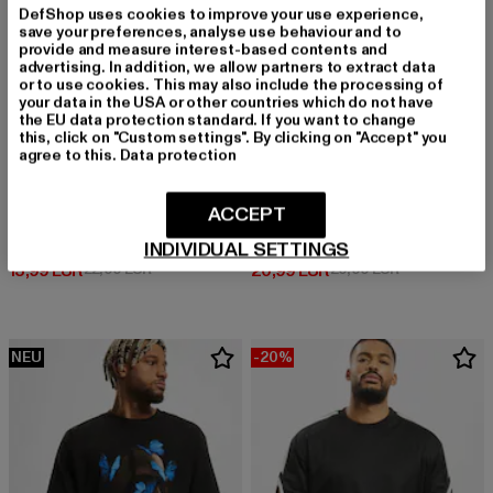
DefShop uses cookies to improve your use experience,
save your preferences, analyse use behaviour and to
provide and measure interest-based contents and
advertising. In addition, we allow partners to extract data
or to use cookies. This may also include the processing of
your data in the USA or other countries which do not have
the EU data protection standard. If you want to change
this, click on "Custom settings". By clicking on "Accept" you
agree to this.
Data protection
ACCEPT
URBAN CLASSICS
MERCHCODE
Heavy Oversized
Think Different Heavy Oversized Tee
INDIVIDUAL SETTINGS
Derzeitiger Preis: 15,99 EUR
Aktionspreis: 22,99 EUR
Derzeitiger Preis: 20,99 EUR
Aktionspreis:
15,99 EUR
22,99 EUR
20,99 EUR
29,99 EUR
NEU
-20%