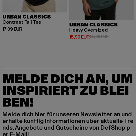
URBAN CLASSICS
Contrast Tall Tee
URBAN CLASSICS
Derzeitiger Preis: 17,09 EUR
17,09 EUR
Heavy Oversized
Derzeitiger Preis: 15,99 EUR
Aktionspreis: 
15,99 EUR
22,99 EUR
MELDE DICH AN, UM
INSPIRIERT ZU BLEI
BEN!
Melde dich hier für unseren Newsletter an und
erhalte künftig Informationen über aktuelle Tre
nds, Angebote und Gutscheine von DefShop p
er E-Mail!