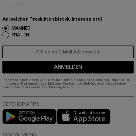
An welchen Produkten bist du interessiert?
MÄNNER
FRAUEN
E-MAIL
ANMELDEN
Informationen dazu, wie DefShop mit Deinen Daten umgeht, findest Du
in unserer Datenschutzerklärung. Du kannst Dich jederzeit kostenfei
abmelden.
Datenschutzerklärung lesen.
Play market
App store