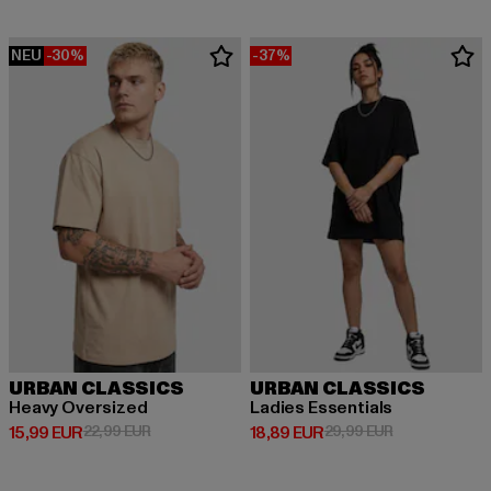
NEU
-30%
-37%
URBAN CLASSICS
URBAN CLASSICS
Heavy Oversized
Ladies Essentials
Derzeitiger Preis: 15,99 EUR
Aktionspreis: 22,99 EUR
Derzeitiger Preis: 18,89 EUR
Aktionspreis: 
15,99 EUR
22,99 EUR
18,89 EUR
29,99 EUR