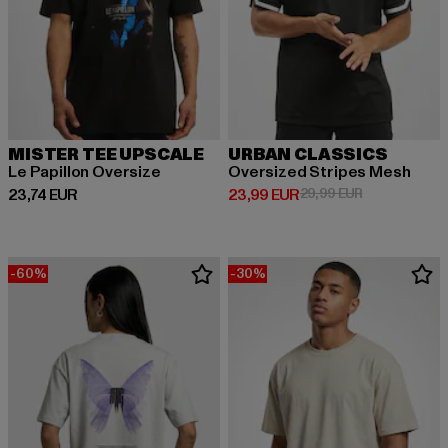
MISTER TEE UPSCALE
URBAN CLASSICS
Le Papillon Oversize
Oversized Stripes Mesh
Derzeitiger Preis: 23,74 EUR
Derzeitiger Preis: 23,99 EUR
Aktionspreis:
23,74 EUR
23,99 EUR
29,99 EUR
-60%
-30%