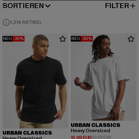
SORTIEREN
FILTER
BELIEBTESTE
1,319 ARTIKEL
NEU
-30%
NEU
-30%
URBAN CLASSICS
Heavy Oversized
URBAN CLASSICS
Derzeitiger Preis: 15,99 EUR
Aktionspreis: 
15,99 EUR
22,99 EUR
Heavy Oversized