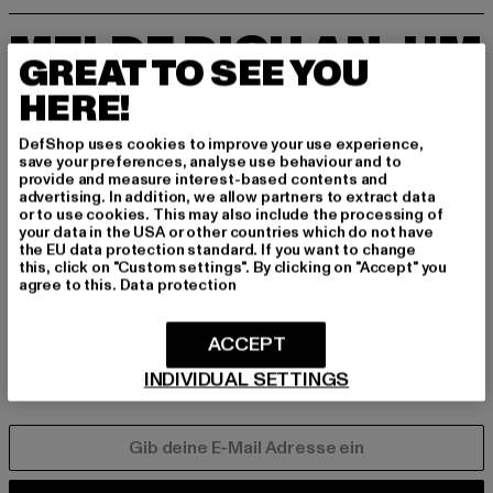
MELDE DICH AN, UM
GREAT TO SEE YOU
INSPIRIERT ZU BLEI
HERE!
BEN!
DefShop uses cookies to improve your use experience,
save your preferences, analyse use behaviour and to
Melde dich hier für unseren Newsletter an und
provide and measure interest-based contents and
advertising. In addition, we allow partners to extract data
erhalte künftig Informationen über aktuelle Tre
or to use cookies. This may also include the processing of
nds, Angebote und Gutscheine von DefShop p
your data in the USA or other countries which do not have
er E-Mail!
the EU data protection standard. If you want to change
this, click on "Custom settings". By clicking on "Accept" you
agree to this.
Data protection
An welchen Produkten bist du interessiert?
ACCEPT
MÄNNER
INDIVIDUAL SETTINGS
FRAUEN
E-MAIL