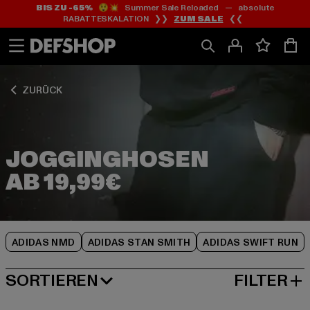
BIS ZU -65%
😲💥 Summer Sale Reloaded — absolute
Zum
Zum
Zum
RABATTESKALATION ❯❯
ZUM SALE
❮❮
Inhalt
Fußzeile
Produktraster
springen
springen
springen
ZURÜCK
JOGGINGHOSEN
ADIDAS NMD
ADIDAS STAN SMITH
ADIDAS SWIFT RUN
SORTIEREN
FILTER
BELIEBTESTE