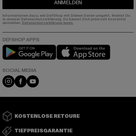
ANMELDEN
Informationen dazu, wie DefShop mit Deinen Daten umgeht, findest Du
in unserer Datenschutzerklärung. Du kannst Dich jederzeit kostenfei
abmelden.
Datenschutzerklärung lesen.
Play market
App store
Instagram
Facebook
YouTube
KOSTENLOSE RETOURE
TIEFPREISGARANTIE