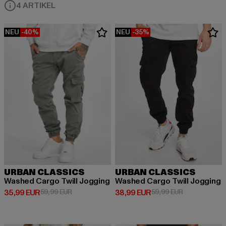
4 ARTIKEL
NEU
-40%
NEU
-35%
URBAN CLASSICS
URBAN CLASSICS
Washed Cargo Twill Jogging
Washed Cargo Twill Jogging
Derzeitiger Preis: 35,99 EUR
Aktionspreis: 59,99 EUR
Derzeitiger Preis: 38,99 EUR
Aktionspreis:
35,99 EUR
59,99 EUR
38,99 EUR
59,99 EUR