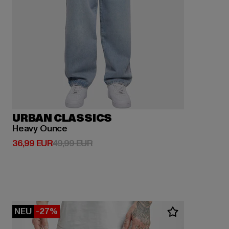
URBAN CLASSICS
Heavy Ounce
Derzeitiger Preis: 36,99 EUR
Aktionspreis: 49,99 EUR
36,99 EUR
49,99 EUR
NEU
-27%