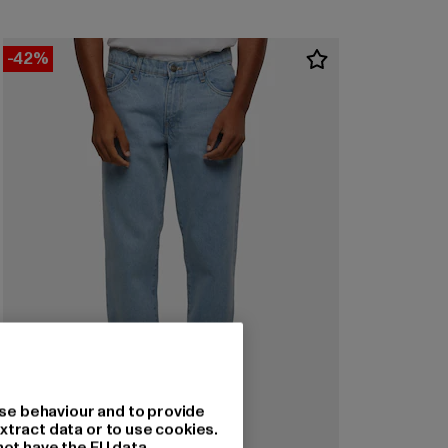
-42%
se behaviour and to provide
xtract data or to use cookies.
not have the EU data