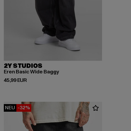
2Y STUDIOS
Eren Basic Wide Baggy
Derzeitiger Preis: 45,99 EUR
45,99 EUR
NEU
-32%