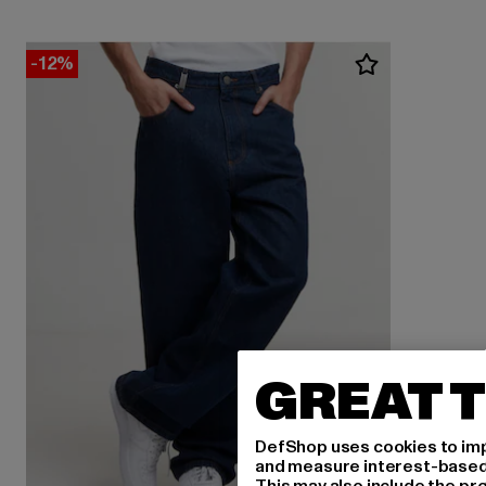
-12%
GREAT T
DefShop uses cookies to imp
and measure interest-based c
This may also include the pr