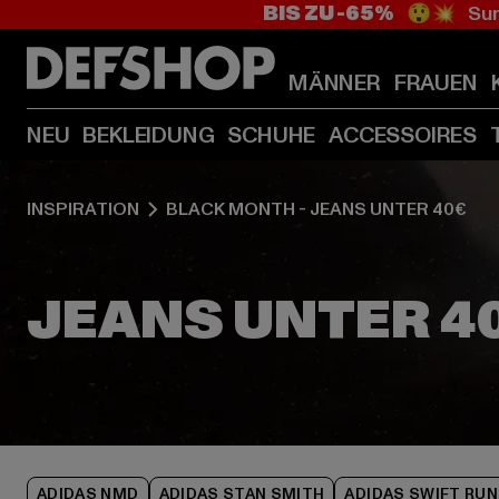
BIS ZU -65%
😲💥 Sum
MÄNNER
FRAUEN
NEU
BEKLEIDUNG
SCHUHE
ACCESSOIRES
INSPIRATION
BLACK MONTH - JEANS UNTER 40€
ADIDAS NMD
ADIDAS STAN SMITH
ADIDAS SWIFT RUN