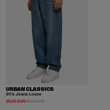
URBAN CLASSICS
90‘s Jeans Loose
Derzeitiger Preis: 20,00 EUR
Aktionspreis: 49,99 EUR
20,00 EUR
49,99 EUR