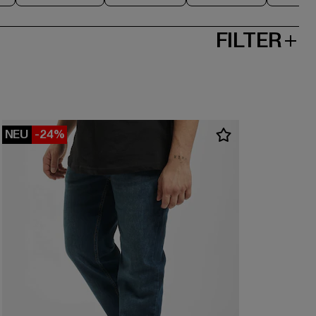
FILTER
NEU
-24%