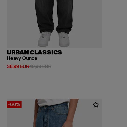
URBAN CLASSICS
Heavy Ounce
Derzeitiger Preis: 38,99 EUR
Aktionspreis: 49,99 EUR
38,99 EUR
49,99 EUR
-60%