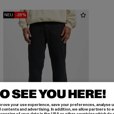
NEU
-28%
O SEE YOU HERE!
rove your use experience, save your preferences, analyse u
ontents and advertising. In addition, we allow partners to e
ocessing of your data in the USA or other countries which do 