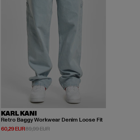
KARL KANI
Retro Baggy Workwear Denim Loose Fit
Derzeitiger Preis: 60,29 EUR
Aktionspreis: 89,99 EUR
60,29 EUR
89,99 EUR