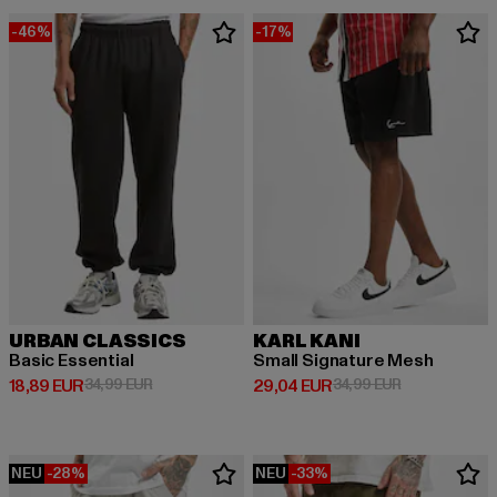
-46%
-17%
URBAN CLASSICS
KARL KANI
Basic Essential
Small Signature Mesh
Derzeitiger Preis: 18,89 EUR
Aktionspreis: 34,99 EUR
Derzeitiger Preis: 29,04 EUR
Aktionspreis:
18,89 EUR
34,99 EUR
29,04 EUR
34,99 EUR
NEU
-28%
NEU
-33%