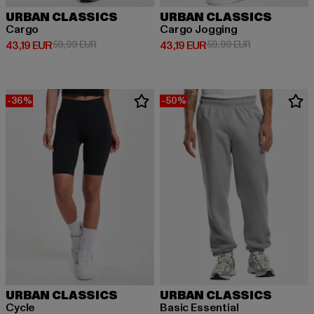
URBAN CLASSICS
URBAN CLASSICS
Cargo
Cargo Jogging
Derzeitiger Preis: 43,19 EUR
Aktionspreis: 59,99 EUR
Derzeitiger Preis: 43,19 EUR
Aktionspreis: 
43,19 EUR
59,99 EUR
43,19 EUR
59,99 EUR
-36%
-50%
URBAN CLASSICS
URBAN CLASSICS
Cycle
Basic Essential