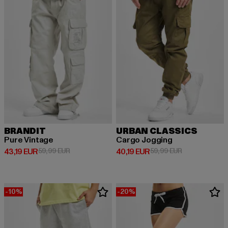
BRANDIT
URBAN CLASSICS
Pure Vintage
Cargo Jogging
Derzeitiger Preis: 43,19 EUR
Aktionspreis: 59,99 EUR
Derzeitiger Preis: 40,19 EUR
Aktionspreis: 
43,19 EUR
59,99 EUR
40,19 EUR
59,99 EUR
-10%
-20%