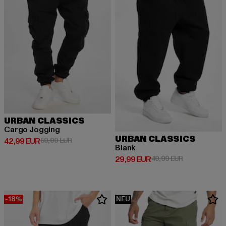
URBAN CLASSICS
Cargo Jogging
URBAN CLASSICS
Derzeitiger Preis: 42,99 EUR
Aktionspreis: 59,99 EUR
42,99 EUR
59,99 EUR
Blank
Derzeitiger Preis: 29,99 EUR
Aktionspreis:
29,99 EUR
49,99 EUR
-18%
NEU