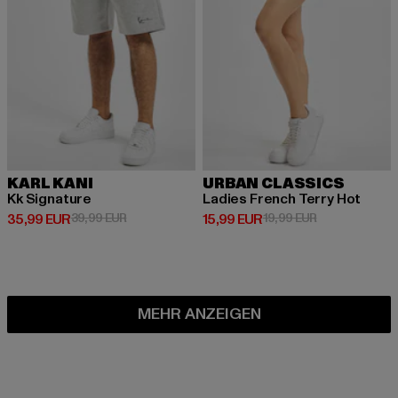
KARL KANI
URBAN CLASSICS
Kk Signature
Ladies French Terry Hot
Derzeitiger Preis: 35,99 EUR
Aktionspreis: 39,99 EUR
Derzeitiger Preis: 15,99 EUR
Aktionspreis: 
35,99 EUR
39,99 EUR
15,99 EUR
19,99 EUR
MEHR ANZEIGEN