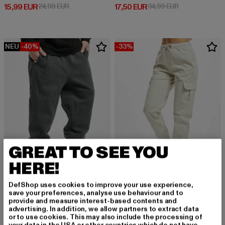
Derzeitiger Preis: 15,99 EUR
Aktionspreis: 24,99 EUR
Derzeitiger Preis: 17,50 EUR
Aktionspreis: 
15,99 EUR
24,99 EUR
17,50 EUR
34,99 EUR
NEU
-40%
-33%
GREAT TO SEE YOU
HERE!
DefShop uses cookies to improve your use experience,
URBAN CLASSICS
URBAN CLASSICS
save your preferences, analyse use behaviour and to
Sweat
Ladies High Waist Comfort Jogging
provide and measure interest-based contents and
Derzeitiger Preis: 29,99 EUR
Aktionspreis: 49,99 EUR
Derzeitiger Preis: 30,14 EUR
Aktionspreis: 
29,99 EUR
49,99 EUR
30,14 EUR
44,99 EUR
advertising. In addition, we allow partners to extract data
or to use cookies. This may also include the processing of