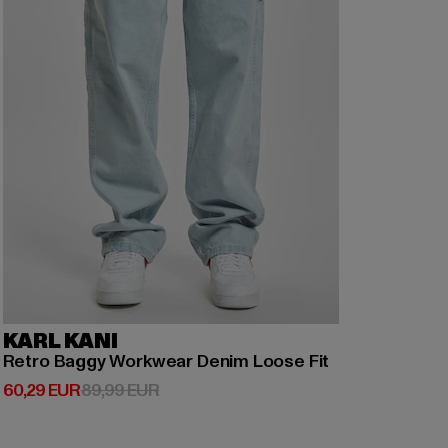
KARL KANI
Retro Baggy Workwear Denim Loose Fit
Derzeitiger Preis: 60,29 EUR
Aktionspreis: 89,99 EUR
60,29 EUR
89,99 EUR