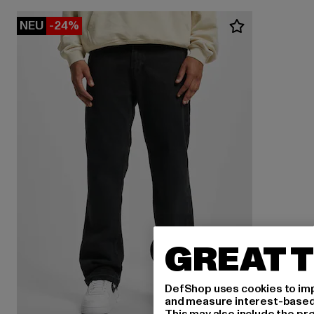
NEU
-24%
GREAT T
DefShop uses cookies to imp
and measure interest-based c
This may also include the pr