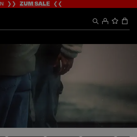
ION ❯❯
ZUM SALE
❮❮