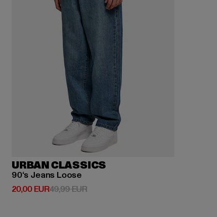
URBAN CLASSICS
90‘s Jeans Loose
Derzeitiger Preis: 20,00 EUR
Aktionspreis: 49,99 EUR
20,00 EUR
49,99 EUR