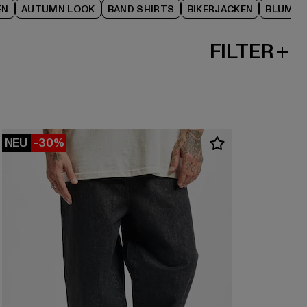
EN
AUTUMN LOOK
BAND SHIRTS
BIKERJACKEN
BLUME
FILTER
NEU
-30%