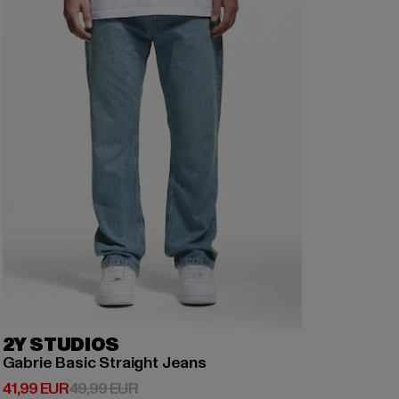
2Y STUDIOS
Gabrie Basic Straight Jeans
Derzeitiger Preis: 41,99 EUR
Aktionspreis: 49,99 EUR
41,99 EUR
49,99 EUR