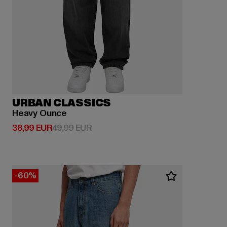
URBAN CLASSICS
Heavy Ounce
Derzeitiger Preis: 38,99 EUR
Aktionspreis: 49,99 EUR
38,99 EUR
49,99 EUR
-60%