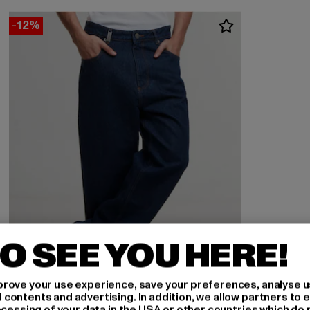
-12%
O SEE YOU HERE!
rove your use experience, save your preferences, analyse u
ontents and advertising. In addition, we allow partners to e
ocessing of your data in the USA or other countries which do 