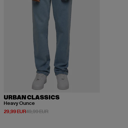
URBAN CLASSICS
Heavy Ounce
Derzeitiger Preis: 29,99 EUR
Aktionspreis: 49,99 EUR
29,99 EUR
49,99 EUR