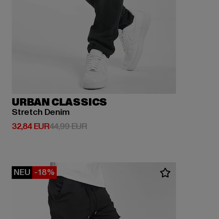
URBAN CLASSICS
Stretch Denim
Derzeitiger Preis: 32,84 EUR
Aktionspreis: 44,99 EUR
32,84 EUR
44,99 EUR
NEU
-18%