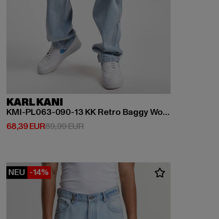
KARL KANI
KMI-PL063-090-13 KK Retro Baggy Workwear Denim
Derzeitiger Preis: 68,39 EUR
Aktionspreis: 89,99 EUR
68,39 EUR
89,99 EUR
NEU
-14%