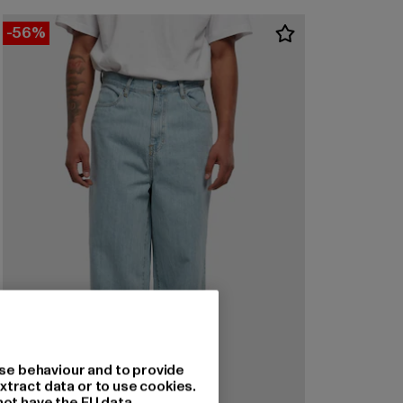
-56%
se behaviour and to provide
xtract data or to use cookies.
not have the EU data