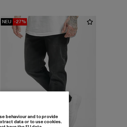
NEU
-27%
se behaviour and to provide
xtract data or to use cookies.
not have the EU data