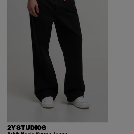
2Y STUDIOS
Adrik Basic Baggy Jeans