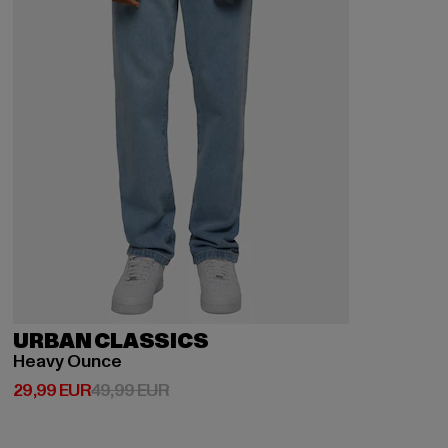
URBAN CLASSICS
Heavy Ounce
Derzeitiger Preis: 29,99 EUR
Aktionspreis: 49,99 EUR
29,99 EUR
49,99 EUR