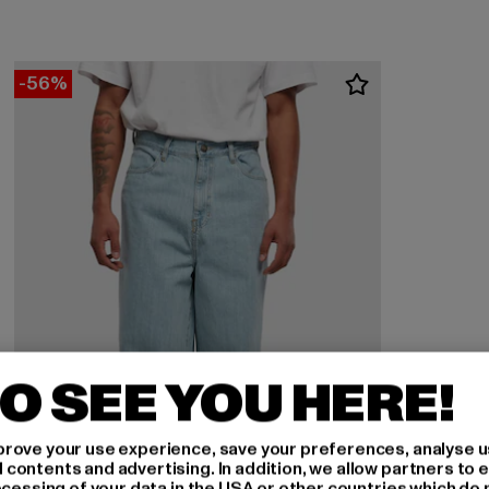
-56%
O SEE YOU HERE!
rove your use experience, save your preferences, analyse u
ontents and advertising. In addition, we allow partners to e
ocessing of your data in the USA or other countries which do 