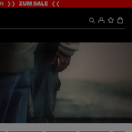
ION ❯❯
ZUM SALE
❮❮