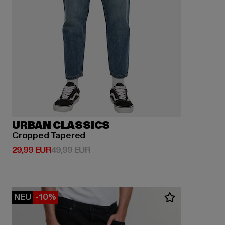
URBAN CLASSICS
Cropped Tapered
Derzeitiger Preis: 29,99 EUR
Aktionspreis: 49,99 EUR
29,99 EUR
49,99 EUR
NEU
-10%