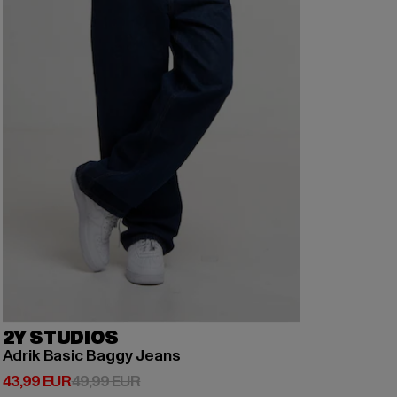
2Y STUDIOS
Adrik Basic Baggy Jeans
Derzeitiger Preis: 43,99 EUR
Aktionspreis: 49,99 EUR
43,99 EUR
49,99 EUR