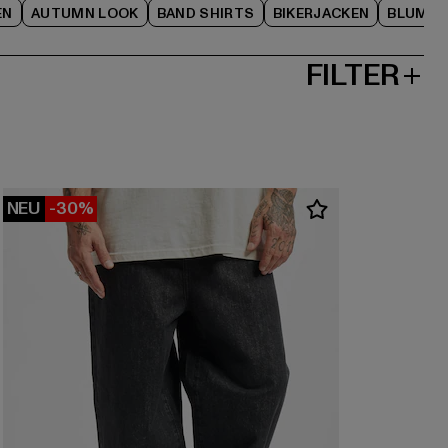
EN
AUTUMN LOOK
BAND SHIRTS
BIKERJACKEN
BLUME
FILTER
NEU
-30%