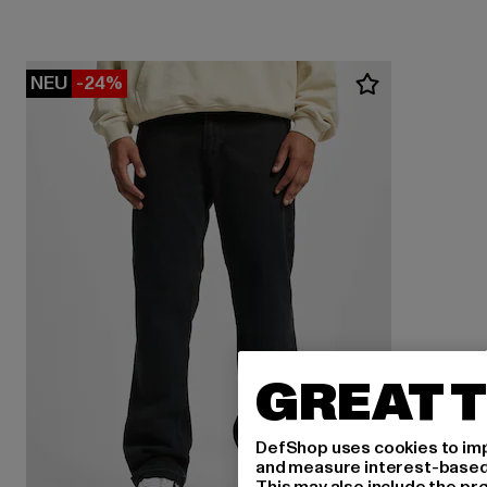
NEU
-24%
GREAT T
DefShop uses cookies to imp
and measure interest-based c
This may also include the pr