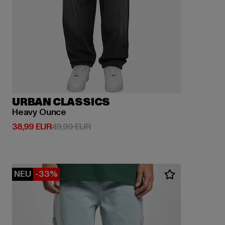
URBAN CLASSICS
Heavy Ounce
Derzeitiger Preis: 38,99 EUR
Aktionspreis: 49,99 EUR
38,99 EUR
49,99 EUR
NEU
-33%