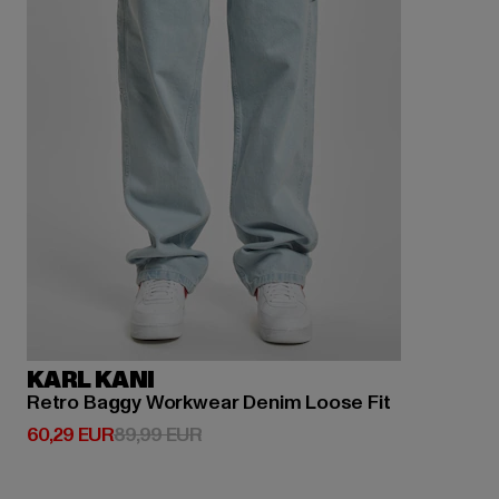
KARL KANI
Retro Baggy Workwear Denim Loose Fit
Derzeitiger Preis: 60,29 EUR
Aktionspreis: 89,99 EUR
60,29 EUR
89,99 EUR