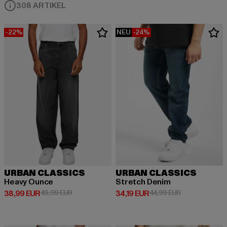
308 ARTIKEL
-22%
NEU
-24%
URBAN CLASSICS
URBAN CLASSICS
Heavy Ounce
Stretch Denim
Derzeitiger Preis: 38,99 EUR
Aktionspreis: 49,99 EUR
Derzeitiger Preis: 34,19 EUR
Aktionspreis: 
38,99 EUR
49,99 EUR
34,19 EUR
44,99 EUR