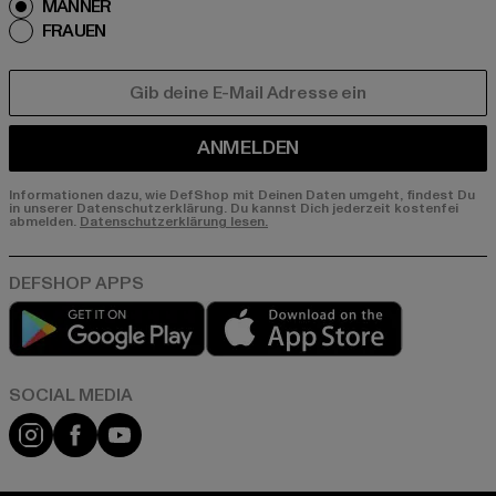
MÄNNER
FRAUEN
E-MAIL
ANMELDEN
Informationen dazu, wie DefShop mit Deinen Daten umgeht, findest Du
in unserer Datenschutzerklärung. Du kannst Dich jederzeit kostenfei
abmelden.
Datenschutzerklärung lesen.
Play market
App store
Instagram
Facebook
YouTube