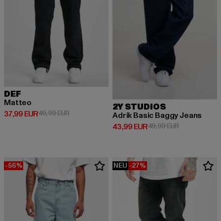
DEF
Matteo
2Y STUDIOS
Derzeitiger Preis: 37,99 EUR
Aktionspreis: 49,99 EUR
37,99 EUR
49,99 EUR
Adrik Basic Baggy Jeans
Derzeitiger Preis: 43,99 EUR
Aktionspreis:
43,99 EUR
49,99 EUR
-56%
NEU
-27%