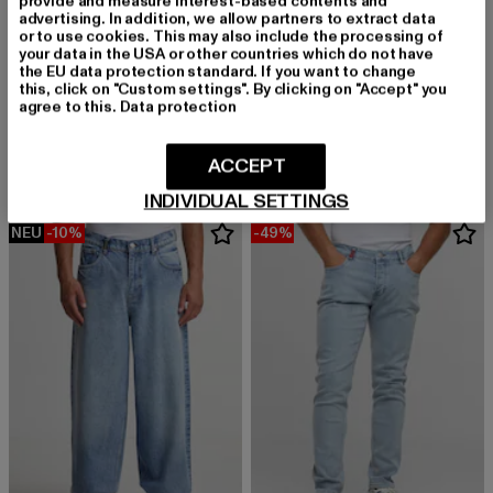
provide and measure interest-based contents and
advertising. In addition, we allow partners to extract data
or to use cookies. This may also include the processing of
your data in the USA or other countries which do not have
the EU data protection standard. If you want to change
URBAN CLASSICS
this, click on "Custom settings". By clicking on "Accept" you
Heavy Ounce
2Y STUDIOS
agree to this.
Data protection
Derzeitiger Preis: 37,99 EUR
Aktionspreis:
37,99 EUR
49,99 EUR
Gabrie Basic Straight Jeans
Derzeitiger Preis: 41,99 EUR
Aktionspreis: 49,99 EUR
41,99 EUR
49,99 EUR
ACCEPT
INDIVIDUAL SETTINGS
NEU
-10%
-49%