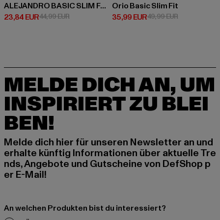
ALEJANDRO BASIC SLIM FIT JEANS
Orio Basic Slim Fit
Derzeitiger Preis: 23,84 EUR
Aktionspreis: 44,99 EUR
Derzeitiger Preis: 35,99 EUR
Aktionspreis:
23,84 EUR
44,99 EUR
35,99 EUR
49,99 EUR
MELDE DICH AN, UM
INSPIRIERT ZU BLEI
BEN!
Melde dich hier für unseren Newsletter an und
erhalte künftig Informationen über aktuelle Tre
nds, Angebote und Gutscheine von DefShop p
er E-Mail!
An welchen Produkten bist du interessiert?