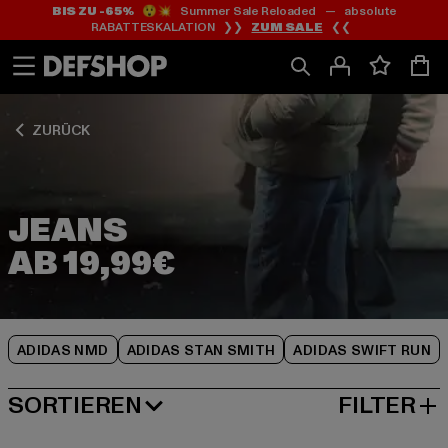
BIS ZU -65%
😲💥 Summer Sale Reloaded — absolute
Zum
Zum
Zum
RABATTESKALATION ❯❯
ZUM SALE
❮❮
Inhalt
Fußzeile
Produktraster
springen
springen
springen
ZURÜCK
JEANS
ADIDAS NMD
ADIDAS STAN SMITH
ADIDAS SWIFT RUN
SORTIEREN
FILTER
BELIEBTESTE