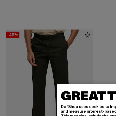
-49%
GREAT T
DefShop uses cookies to imp
and measure interest-based c
This may also include the pr