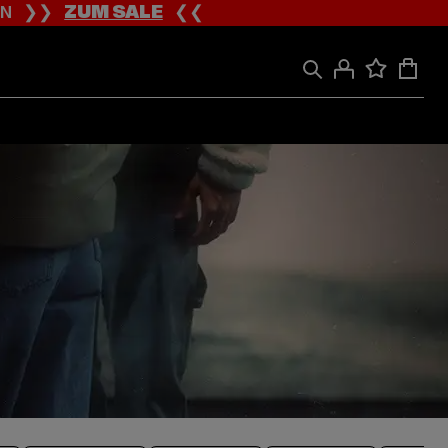
ION ❯❯
ZUM SALE
❮❮