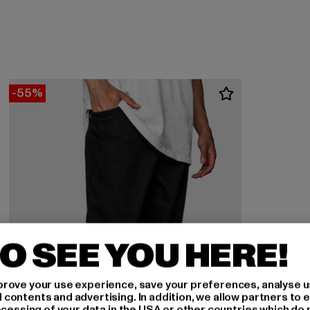
-55%
O SEE YOU HERE!
rove your use experience, save your preferences, analyse u
ontents and advertising. In addition, we allow partners to e
ocessing of your data in the USA or other countries which do 