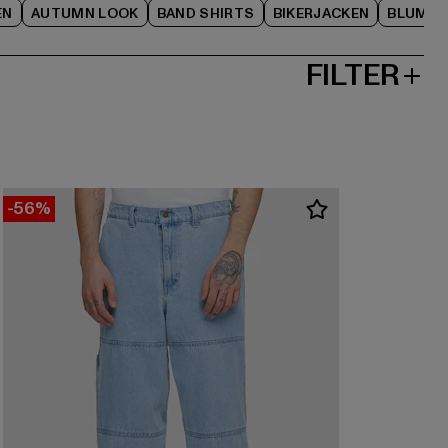
EN
AUTUMN LOOK
BAND SHIRTS
BIKERJACKEN
BLUME
FILTER
-56%