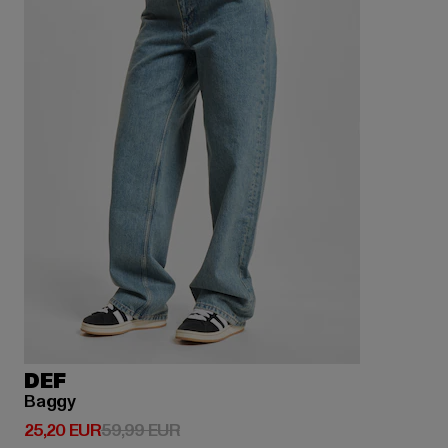
DEF
Baggy
Derzeitiger Preis: 25,20 EUR
Aktionspreis: 59,99 EUR
25,20 EUR
59,99 EUR