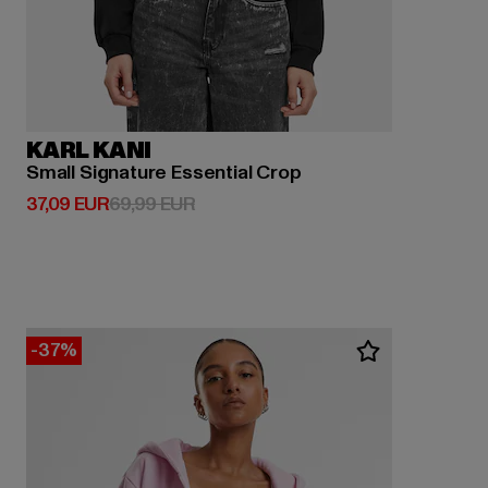
KARL KANI
Small Signature Essential Crop
Derzeitiger Preis: 37,09 EUR
Aktionspreis: 69,99 EUR
37,09 EUR
69,99 EUR
-37%