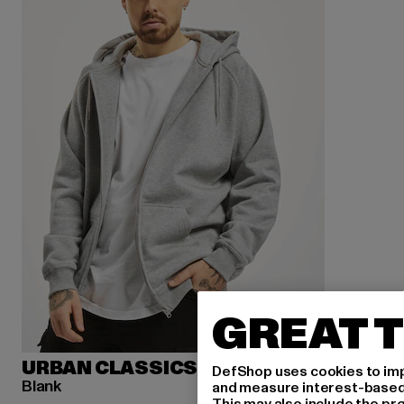
GREAT T
URBAN CLASSICS
DefShop uses cookies to imp
Blank
and measure interest-based c
This may also include the pr