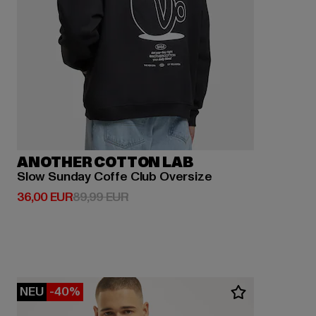
ANOTHER COTTON LAB
Slow Sunday Coffe Club Oversize
Derzeitiger Preis: 36,00 EUR
Aktionspreis: 89,99 EUR
36,00 EUR
89,99 EUR
NEU
-40%