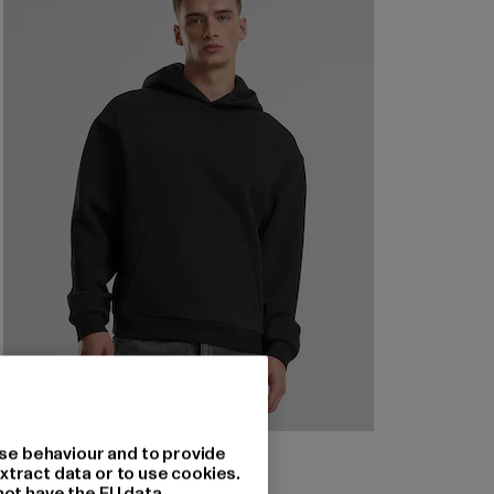
URBAN CLASSICS
se behaviour and to provide
Fluffy Hoody
xtract data or to use cookies.
not have the EU data