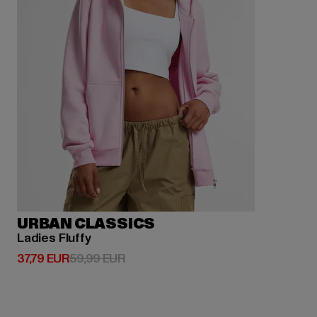
URBAN CLASSICS
Ladies Fluffy
Derzeitiger Preis: 37,79 EUR
Aktionspreis: 59,99 EUR
37,79 EUR
59,99 EUR