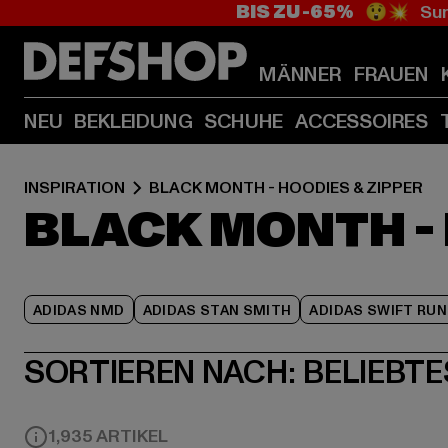
BIS ZU -65%
😲💥 Sum
MÄNNER
FRAUEN
NEU
BEKLEIDUNG
SCHUHE
ACCESSOIRES
INSPIRATION
BLACK MONTH - HOODIES & ZIPPER
BLACK MONTH - 
ADIDAS NMD
ADIDAS STAN SMITH
ADIDAS SWIFT RUN
SORTIEREN NACH:
BELIEBTE
1,935 ARTIKEL