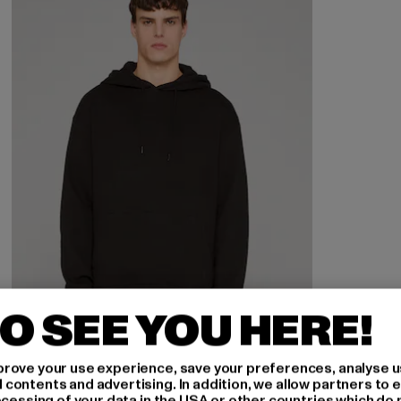
O SEE YOU HERE!
rove your use experience, save your preferences, analyse u
ontents and advertising. In addition, we allow partners to e
ocessing of your data in the USA or other countries which do 