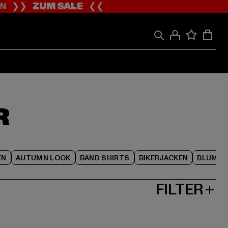
ION ❯❯
ZUM SALE
❮❮
R
EN
AUTUMN LOOK
BAND SHIRTS
BIKERJACKEN
BLUME
FILTER