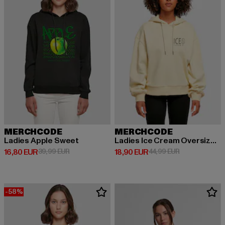
MERCHCODE
MERCHCODE
Ladies Apple Sweet
Ladies Ice Cream Oversized Hoody
Derzeitiger Preis: 16,80 EUR
Aktionspreis: 39,99 EUR
Derzeitiger Preis: 18,90 EUR
Aktionspreis: 
16,80 EUR
39,99 EUR
18,90 EUR
44,99 EUR
-58%