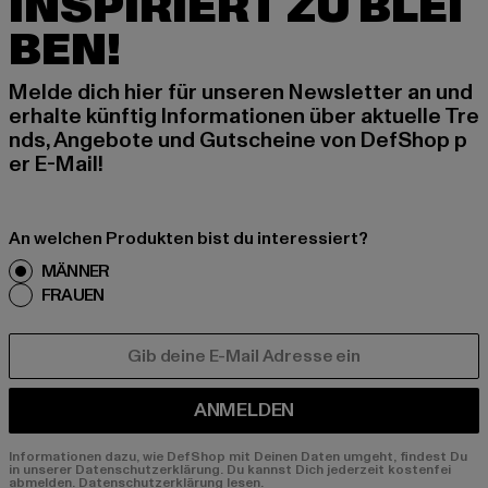
INSPIRIERT ZU BLEI
BEN!
Melde dich hier für unseren Newsletter an und
erhalte künftig Informationen über aktuelle Tre
nds, Angebote und Gutscheine von DefShop p
er E-Mail!
An welchen Produkten bist du interessiert?
MÄNNER
FRAUEN
E-MAIL
ANMELDEN
Informationen dazu, wie DefShop mit Deinen Daten umgeht, findest Du
in unserer Datenschutzerklärung. Du kannst Dich jederzeit kostenfei
abmelden.
Datenschutzerklärung lesen.