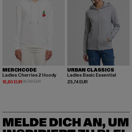
MERCHCODE
URBAN CLASSICS
Ladies Cherries 2 Hoody
Ladies Basic Essential
Derzeitiger Preis: 16,80 EUR
Aktionspreis: 39,99 EUR
Derzeitiger Preis: 23,74 EUR
16,80 EUR
39,99 EUR
23,74 EUR
MELDE DICH AN, UM