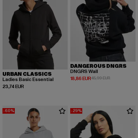
DANGEROUS DNGRS
DNGRS Wall
URBAN CLASSICS
Derzeitiger Preis: 18,86 EUR
Aktionspreis: 
18,86 EUR
45,99 EUR
Ladies Basic Essential
Derzeitiger Preis: 23,74 EUR
23,74 EUR
-60%
-29%