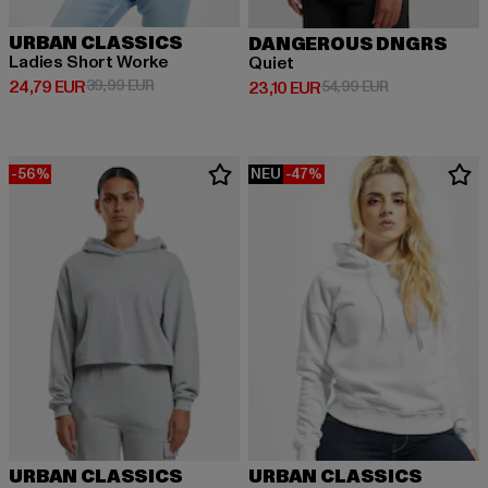
URBAN CLASSICS
DANGEROUS DNGRS
Ladies Short Worke
Quiet
Derzeitiger Preis: 24,79 EUR
Aktionspreis: 39,99 EUR
24,79 EUR
39,99 EUR
Derzeitiger Preis: 23,10 EUR
Aktionspreis: 
23,10 EUR
54,99 EUR
-56%
NEU
-47%
URBAN CLASSICS
URBAN CLASSICS