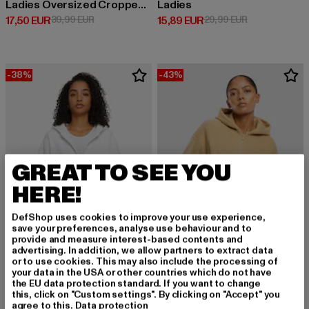
Ladies Oversized Cropped Light Terry
Ladies
Derzeitiger Preis: 17,50 EUR
Aktionspreis: 39,99 EUR
Derzeitiger Preis: 15,89 EUR
Aktionspreis: 
17,50 EUR
39,99 EUR
15,89 EUR
29,99 EUR
-38%
-43%
GREAT TO SEE YOU
HERE!
DefShop uses cookies to improve your use experience,
save your preferences, analyse use behaviour and to
provide and measure interest-based contents and
advertising. In addition, we allow partners to extract data
or to use cookies. This may also include the processing of
URBAN CLASSICS
URBAN CLASSICS
your data in the USA or other countries which do not have
Cozy
Ladies Jacquard Velvet Oversized
the EU data protection standard. If you want to change
Derzeitiger Preis: 24,79 EUR
Aktionspreis: 39,99 EUR
Derzeitiger Preis: 22,79 EUR
Aktionspreis:
this, click on "Custom settings". By clicking on "Accept" you
24,79 EUR
39,99 EUR
22,79 EUR
39,99 EUR
agree to this.
Data protection