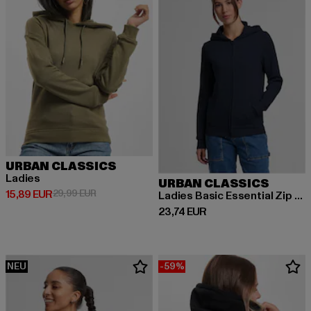
URBAN CLASSICS
Ladies
URBAN CLASSICS
Derzeitiger Preis: 15,89 EUR
Aktionspreis: 29,99 EUR
15,89 EUR
29,99 EUR
Ladies Basic Essential Zip Hoody
Derzeitiger Preis: 23,74 EUR
23,74 EUR
NEU
-59%