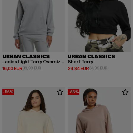
URBAN CLASSICS
URBAN CLASSICS
Ladies Light Terry Oversized
Short Terry
Derzeitiger Preis: 16,00 EUR
Aktionspreis: 39,99 EUR
Derzeitiger Preis: 24,84 EUR
Aktionspreis:
16,00 EUR
39,99 EUR
24,84 EUR
34,99 EUR
-56%
-56%