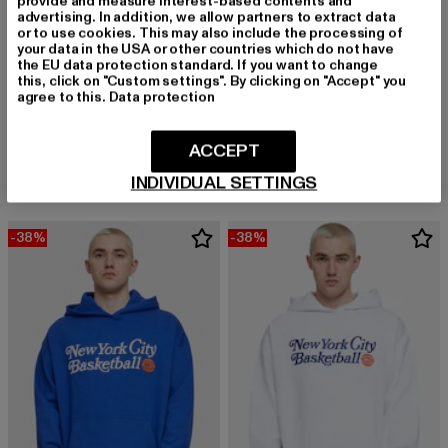
provide and measure interest-based contents and
advertising. In addition, we allow partners to extract data
or to use cookies. This may also include the processing of
your data in the USA or other countries which do not have
the EU data protection standard. If you want to change
this, click on "Custom settings". By clicking on "Accept" you
agree to this.
Data protection
K1X
K1X
NYC BB
Nyc Bb
ACCEPT
Derzeitiger Preis: 37,19 EUR
Aktionspreis: 59,99 EUR
Derzeitiger Preis: 37,09 EUR
Aktionspreis:
37,19 EUR
59,99 EUR
37,09 EUR
69,99 EUR
INDIVIDUAL SETTINGS
-38%
-38%