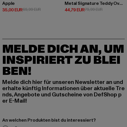
Apple
Metal Signature Teddy Oversized
Derzeitiger Preis: 35,00 EUR
Aktionspreis: 69,99 EUR
Derzeitiger Preis: 44,79 EUR
Aktionspreis:
35,00 EUR
69,99 EUR
44,79 EUR
79,99 EUR
MELDE DICH AN, UM
INSPIRIERT ZU BLEI
BEN!
Melde dich hier für unseren Newsletter an und
erhalte künftig Informationen über aktuelle Tre
nds, Angebote und Gutscheine von DefShop p
er E-Mail!
An welchen Produkten bist du interessiert?