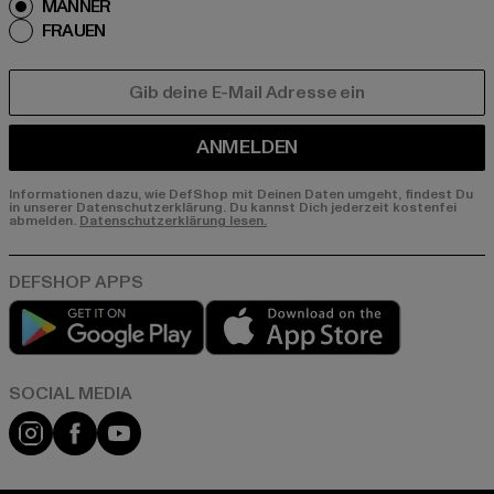
MÄNNER
FRAUEN
E-MAIL
ANMELDEN
Informationen dazu, wie DefShop mit Deinen Daten umgeht, findest Du
in unserer Datenschutzerklärung. Du kannst Dich jederzeit kostenfei
abmelden.
Datenschutzerklärung lesen.
Play market
App store
Instagram
Facebook
YouTube