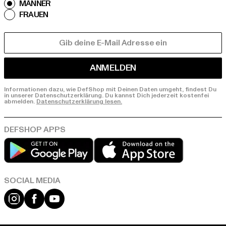
MÄNNER
FRAUEN
E-MAIL
ANMELDEN
Informationen dazu, wie DefShop mit Deinen Daten umgeht, findest Du
in unserer Datenschutzerklärung. Du kannst Dich jederzeit kostenfei
abmelden.
Datenschutzerklärung lesen.
Play market
App store
Instagram
Facebook
YouTube