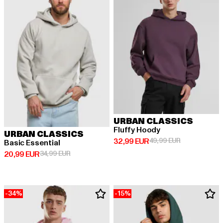
URBAN CLASSICS
Fluffy Hoody
URBAN CLASSICS
Derzeitiger Preis: 32,99 EUR
Aktionspreis:
32,99 EUR
49,99 EUR
Basic Essential
Derzeitiger Preis: 20,99 EUR
Aktionspreis: 34,99 EUR
20,99 EUR
34,99 EUR
-34%
-15%