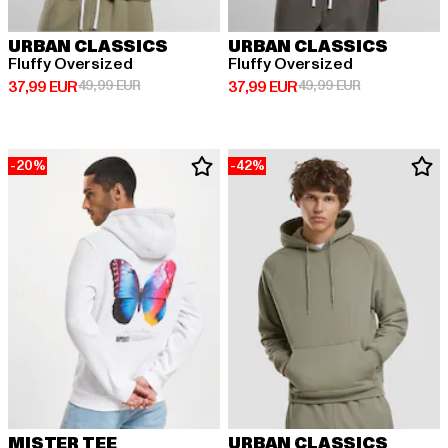
URBAN CLASSICS
URBAN CLASSICS
Fluffy Oversized
Fluffy Oversized
Derzeitiger Preis: 37,99 EUR
Aktionspreis: 49,99 EUR
Derzeitiger Preis: 37,99 EUR
Aktionspreis:
37,99 EUR
49,99 EUR
37,99 EUR
49,99 EUR
-20%
-42%
MISTER TEE
URBAN CLASSICS