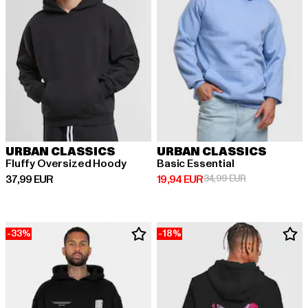
URBAN CLASSICS
URBAN CLASSICS
Fluffy Oversized Hoody
Basic Essential
Derzeitiger Preis: 37,99 EUR
Derzeitiger Preis: 19,94 EUR
Aktionspreis: 
37,99 EUR
19,94 EUR
34,99 EUR
-33%
-18%