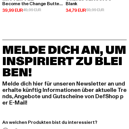
Become the Change Butterfly 2.0
Blank
Derzeitiger Preis: 39,99 EUR
Aktionspreis: 49,99 EUR
Derzeitiger Preis: 34,79 EUR
Aktionspreis:
39,99 EUR
49,99 EUR
34,79 EUR
59,99 EUR
MELDE DICH AN, UM
INSPIRIERT ZU BLEI
BEN!
Melde dich hier für unseren Newsletter an und
erhalte künftig Informationen über aktuelle Tre
nds, Angebote und Gutscheine von DefShop p
er E-Mail!
An welchen Produkten bist du interessiert?