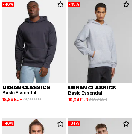
-46%
-43%
URBAN CLASSICS
URBAN CLASSICS
Basic Essential
Basic Essential
Derzeitiger Preis: 18,89 EUR
Aktionspreis: 34,99 EUR
18,89 EUR
34,99 EUR
Derzeitiger Preis: 19,94 EUR
Aktionspreis: 
19,94 EUR
34,99 EUR
-40%
-34%