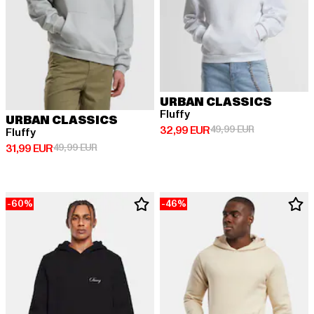
URBAN CLASSICS
Fluffy
URBAN CLASSICS
Derzeitiger Preis: 32,99 EUR
Aktionspreis:
32,99 EUR
49,99 EUR
Fluffy
Derzeitiger Preis: 31,99 EUR
Aktionspreis: 49,99 EUR
31,99 EUR
49,99 EUR
-60%
-46%