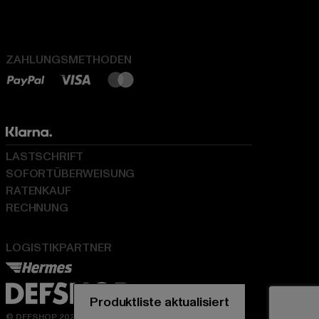
ZAHLUNGSMETHODEN
LASTSCHRIFT
SOFORTÜBERWEISUNG
RATENKAUF
RECHNUNG
LOGISTIKPARTNER
© DEFSHOP 2026. Alle Rechte vorbehalten