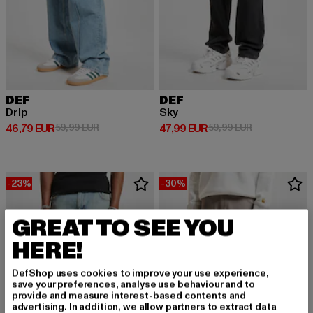
DEF
DEF
Drip
Sky
Derzeitiger Preis: 46,79 EUR
Aktionspreis: 59,99 EUR
Derzeitiger Preis: 47,99 EUR
Aktionspreis:
46,79 EUR
59,99 EUR
47,99 EUR
59,99 EUR
-23%
-30%
GREAT TO SEE YOU
HERE!
DefShop uses cookies to improve your use experience,
save your preferences, analyse use behaviour and to
provide and measure interest-based contents and
advertising. In addition, we allow partners to extract data