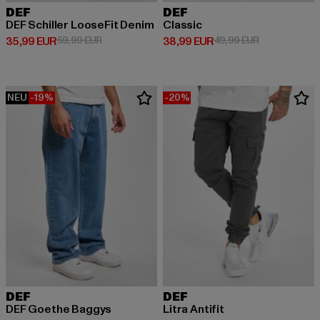
DEF
DEF
DEF Schiller LooseFit Denim
Classic
Derzeitiger Preis: 35,99 EUR
Aktionspreis: 59,99 EUR
Derzeitiger Preis: 38,99 EUR
Aktionspreis:
35,99 EUR
59,99 EUR
38,99 EUR
49,99 EUR
NEU
-19%
-20%
DEF
DEF
DEF Goethe Baggys
Litra Antifit