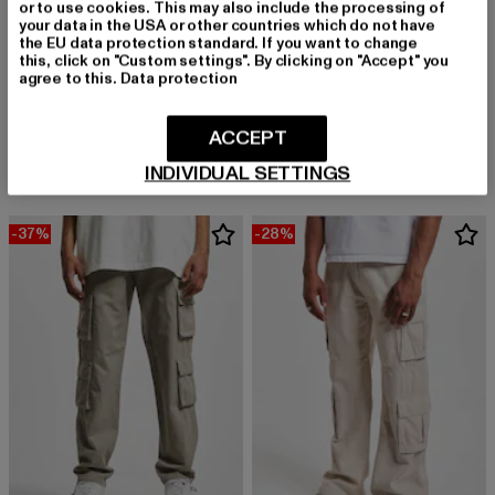
or to use cookies. This may also include the processing of
your data in the USA or other countries which do not have
the EU data protection standard. If you want to change
this, click on "Custom settings". By clicking on "Accept" you
agree to this.
Data protection
DEF
DEF
DEF Loose Fit Jeans
Loose
ACCEPT
Derzeitiger Preis: 46,19 EUR
Aktionspreis: 59,99 EUR
Derzeitiger Preis: 41,99 EUR
Aktionspreis: 
46,19 EUR
59,99 EUR
41,99 EUR
59,99 EUR
INDIVIDUAL SETTINGS
-37%
-28%