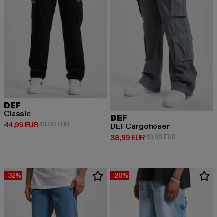
DEF
Classic
DEF
Derzeitiger Preis: 44,99 EUR
Aktionspreis: 49,99 EUR
44,99 EUR
49,99 EUR
DEF Cargohosen
Derzeitiger Preis: 38,99 EUR
Aktionspreis:
38,99 EUR
49,99 EUR
-32%
-20%