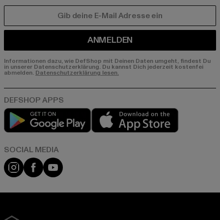
E-MAIL
ANMELDEN
Informationen dazu, wie DefShop mit Deinen Daten umgeht, findest Du
in unserer Datenschutzerklärung. Du kannst Dich jederzeit kostenfei
abmelden.
Datenschutzerklärung lesen.
Play market
App store
Instagram
Facebook
YouTube